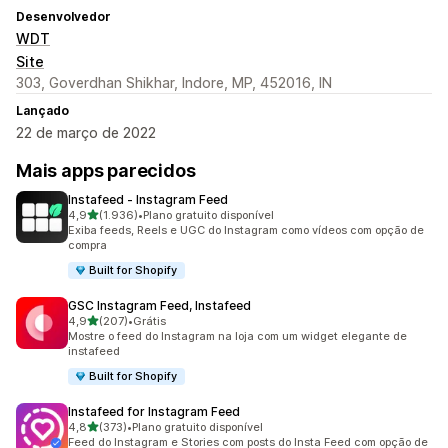
Desenvolvedor
WDT
Site
303, Goverdhan Shikhar, Indore, MP, 452016, IN
Lançado
22 de março de 2022
Mais apps parecidos
Instafeed ‑ Instagram Feed
de 5 estrelas
4,9
(1.936)
•
Plano gratuito disponível
1936 avaliações ao todo
Exiba feeds, Reels e UGC do Instagram como vídeos com opção de
compra
Built for Shopify
GSC Instagram Feed, Instafeed
de 5 estrelas
4,9
(207)
•
Grátis
207 avaliações ao todo
Mostre o feed do Instagram na loja com um widget elegante de
instafeed
Built for Shopify
Instafeed for Instagram Feed
de 5 estrelas
4,8
(373)
•
Plano gratuito disponível
373 avaliações ao todo
Feed do Instagram e Stories com posts do Insta Feed com opção de