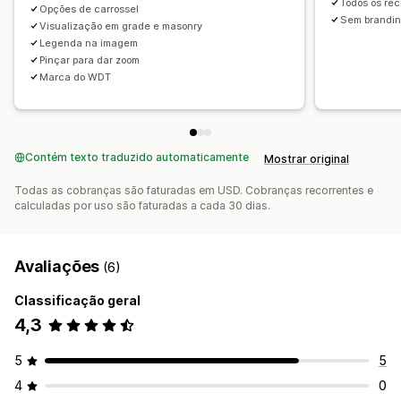
Todos os rec
Opções de carrossel
Sem brandi
Visualização em grade e masonry
Legenda na imagem
Pinçar para dar zoom
Marca do WDT
Contém texto traduzido automaticamente
Mostrar original
Todas as cobranças são faturadas em USD. Cobranças recorrentes e
calculadas por uso são faturadas a cada 30 dias.
Avaliações
(6)
Classificação geral
4,3
5
5
4
0