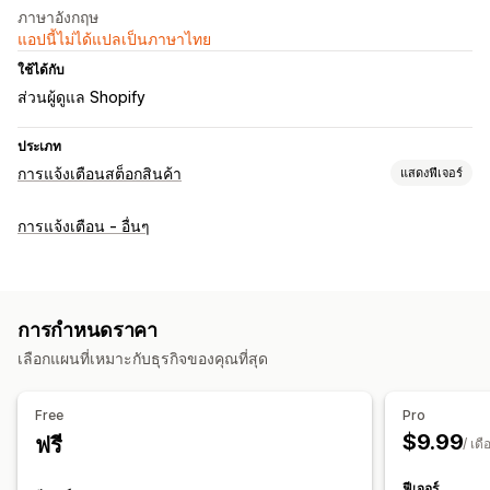
ภาษาอังกฤษ
แอปนี้ไม่ได้แปลเป็นภาษาไทย
ใช้ได้กับ
ส่วนผู้ดูแล Shopify
ประเภท
การแจ้งเตือนสต็อกสินค้า
แสดงฟีเจอร์
การแจ้งเตือน
การแจ้งเตือน - อื่นๆ
การแจ้งเตือนอัตโนมัติ
การแจ้งเตือนด้วยตนเอง
การส่งเป็นแบตช์
สต็อกสินค้าต่ำ
สินค้ากลับเข้าสต็อก
การสั่งซื้อล่วงหน้า
หลายภาษา
การพุชบนเว็บ
อีเมล
SMS
หมดสต็อก
ราคาลดลง
การกำหนดราคา
การแจ้งเตือนที่กำหนดเอง
เลือกแผนที่เหมาะกับธุรกิจของคุณที่สุด
การปรับแต่ง
การตั้งค่าการแจ้งเตือน
เทมเพลตการแจ้งเตือนผ่านอีเมล
Free
Pro
ปุ่มแจ้งเตือน
ป๊อปอัพ
รายการรอ
ตัวนับสต็อกสินค้า
$9.99
ฟรี
/ เดื
การวิเคราะห์และการรายงาน
ฟีเจอร์