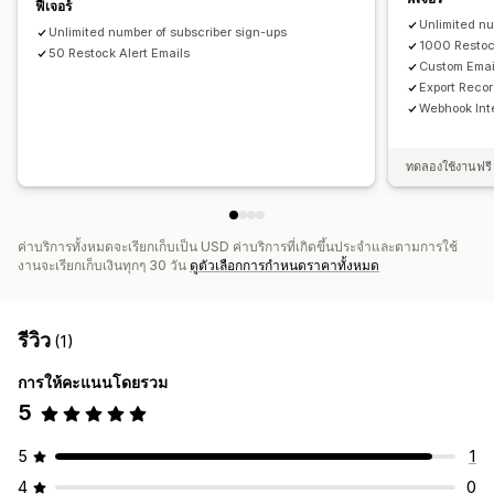
ฟีเจอร์
ความต้องการของลูกค้า
รายงานสินค้าคงคลัง
รายงานประสิทธิภาพ
Unlimited nu
Unlimited number of subscriber sign-ups
1000 Restoc
50 Restock Alert Emails
Custom Emai
Export Reco
Webhook Int
ทดลองใช้งานฟรี 
ค่าบริการทั้งหมดจะเรียกเก็บเป็น USD ค่าบริการที่เกิดขึ้นประจำและตามการใช้
งานจะเรียกเก็บเงินทุกๆ 30 วัน
ดูตัวเลือกการกำหนดราคาทั้งหมด
รีวิว
(1)
การให้คะแนนโดยรวม
5
5
1
4
0