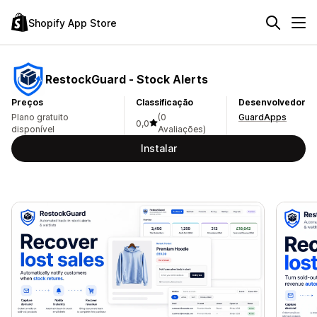
Shopify App Store
RestockGuard ‑ Stock Alerts
Preços
Classificação
Desenvolvedor
Plano gratuito
(0
GuardApps
0,0
disponível
Avaliações)
Instalar