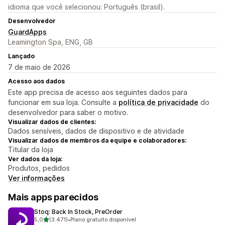
idioma que você selecionou: Português (brasil).
Desenvolvedor
GuardApps
Leamington Spa, ENG, GB
Lançado
7 de maio de 2026
Acesso aos dados
Este app precisa de acesso aos seguintes dados para
funcionar em sua loja. Consulte a
política de privacidade
do
desenvolvedor para saber o motivo.
Visualizar dados de clientes:
Dados sensíveis, dados de dispositivo e de atividade
Visualizar dados de membros da equipe e colaboradores:
Titular da loja
Ver dados da loja:
Produtos, pedidos
Ver informações
Mais apps parecidos
Stoq: Back In Stock, PreOrder
de 5 estrelas
5,0
(3.471)
•
Plano gratuito disponível
3471 avaliações ao todo