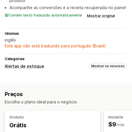
produto
Acompanhe as conversões e a receita recuperada no painel
Contém texto traduzido automaticamente
Mostrar original
Idiomas
inglês
Este app não está traduzido para português (Brasil)
Categorias
Alertas de estoque
Mostrar os recursos
Notificações
Alertas automáticos
Disponibilidade em estoque
Preços
Pré-vendas
E-mail
Sem estoque
Escolha o plano ideal para o negócio.
Personalização
Configurações de alertas
Botão de notificação
Gratuito
Iniciante
Listas de espera
$9
Grátis
/mês