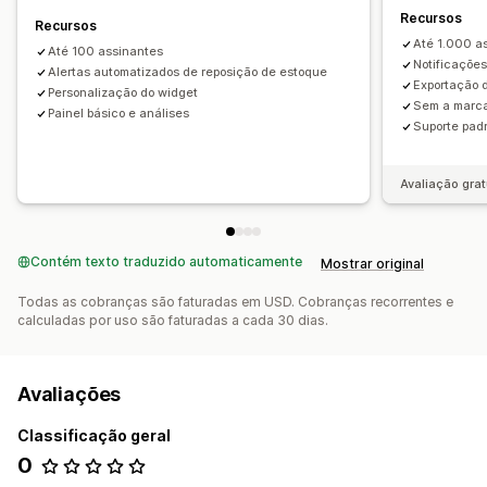
Análises e relatórios
Recursos
Recursos
Relatórios de desempenho
Acompanhamento de estoque
Até 1.000 a
Até 100 assinantes
Notificações
Alertas automatizados de reposição de estoque
Exportação 
Personalização do widget
Sem a marc
Painel básico e análises
Suporte pad
Avaliação grat
Contém texto traduzido automaticamente
Mostrar original
Todas as cobranças são faturadas em USD. Cobranças recorrentes e
calculadas por uso são faturadas a cada 30 dias.
Avaliações
Classificação geral
0