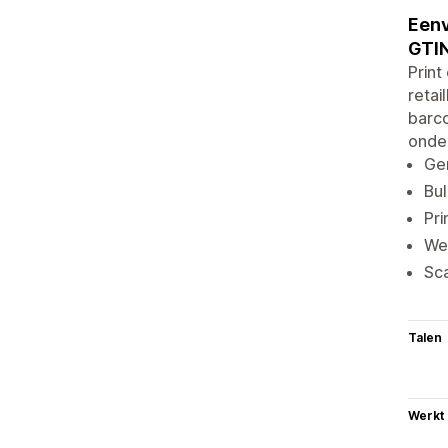
Eenv
GTI
Prin
retai
barco
onder
Gen
Bu
Pri
We
Sca
Talen
Werkt