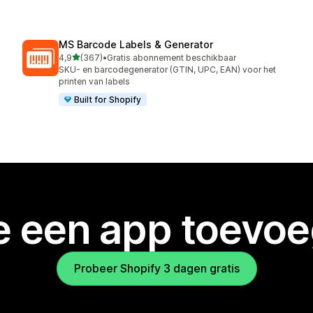
MS Barcode Labels & Generator
van 5 sterren
4,9
(367)
•
Gratis abonnement beschikbaar
367 recensies in totaal
SKU- en barcodegenerator (GTIN, UPC, EAN) voor het
printen van labels
Built for Shopify
je een app toevo
Probeer Shopify 3 dagen gratis