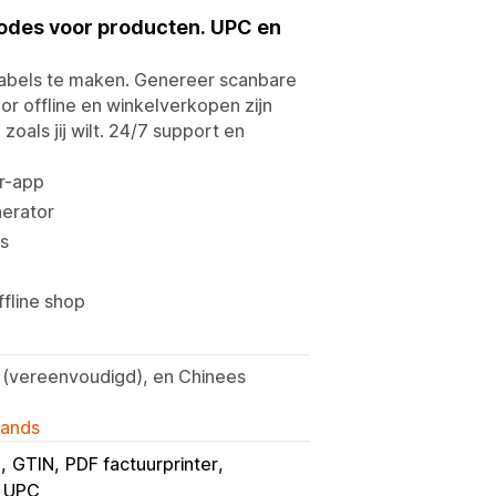
codes voor producten. UPC en
abels te maken. Genereer scanbare
r offline en winkelverkopen zijn
oals jij wilt. 24/7 support en
er-app
nerator
ls
fline shop
es (vereenvoudigd), en Chinees
lands
m
GTIN
PDF factuurprinter
UPC