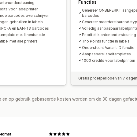
Functies
lantenondersteuning
edits voor labelprinten
Genereer ONBEPERKT aangep
nde barcodes overschrijven
barcodes
ingen gebruiken in labels
Genereer meerdere barcodety
UPC-A en EAN-13 barcodes
Volledig aanpasbaar labelprint
template met lijnenfunctie
Prioriteit klantenondersteuning
ibel met alle printers
Trio Points functie in labels
Ondersteunt Variant ID functie
Aanpasbare labeltemplates
1000 credits voor labelprinten
Gratis proefperiode van 7 dage
de en op gebruik gebaseerde kosten worden om de 30 dagen gefact
blomst