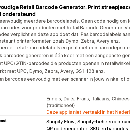
oudige Retail Barcode Generator. Print streepjes
N ondersteund
t eenvoudig meerdere barcodelabels. Geen code nodig om l
lbarcodes voor producten met Retail Barcode Generator. Voo
des verplicht en deze app doet dat. Pas barcodelabels aan z
steunt printerformaten zoals Dymo, Zebra, Avery enz.
ereer retail-barcodelabels en print met een barcodeprint
lk barcodes genereren in één keer met een aangepaste ge
nt UPC/GTIN-barcodes die producten openen in retailwinke
rkt met UPC, Dymo, Zebra, Avery, GS1-128 enz.
n barcodes eenvoudig met een scanner in jouw winkel of of
Engels, Duits, Frans, Italiaans, Chine
(traditioneel)
Deze app is niet vertaald in het Neder
 met
Shopify Flow
Shopify-beheercentru
QR codegenerator
SKU en barcodes