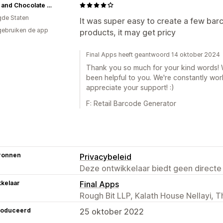
Candy and Chocolate Company
gde Staten
It was super easy to create a few barco
gebruiken de app
products, it may get pricy
Final Apps heeft geantwoord 14 oktober 2024
Thank you so much for your kind words! We
been helpful to you. We're constantly wo
appreciate your support! :)
F: Retail Barcode Generator
ronnen
Privacybeleid
Deze ontwikkelaar biedt geen directe
kelaar
Final Apps
Rough Bit LLP, Kalath House Nellayi, T
roduceerd
25 oktober 2022