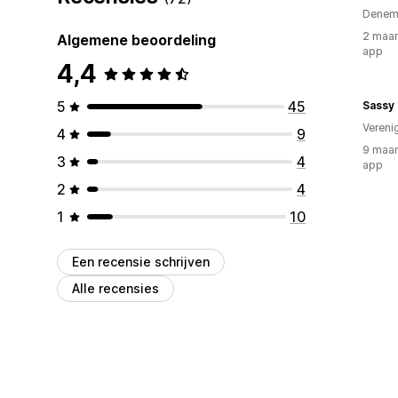
Denem
2 maan
Algemene beoordeling
app
4,4
5
45
Vereni
4
9
9 maan
3
4
app
2
4
1
10
Een recensie schrijven
Alle recensies