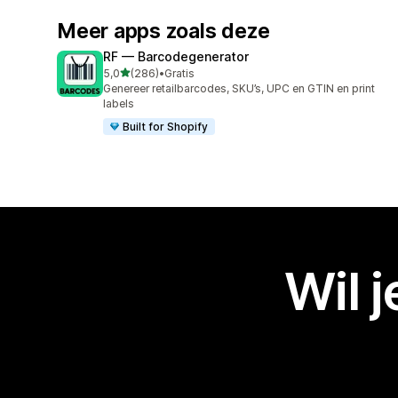
Meer apps zoals deze
RF — Barcodegenerator
van 5 sterren
5,0
(286)
•
Gratis
286 recensies in totaal
Genereer retailbarcodes, SKU’s, UPC en GTIN en print
labels
Built for Shopify
Wil 