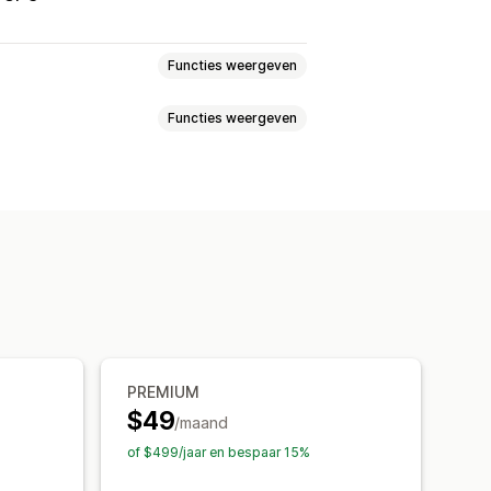
Functies weergeven
Functies weergeven
ie
Eigen templates
QR-codes
tes
oegsel
Varianten
kken
PREMIUM
$49
/maand
of $499/jaar en bespaar 15%