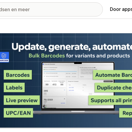
Door apps
ij met uitgelichte afbeeldingen