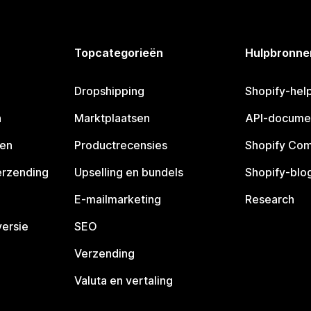
Topcategorieën
Hulpbronne
Dropshipping
Shopify-hel
n
Marktplaatsen
API-docume
pen
Productrecensies
Shopify Co
erzending
Upselling en bundels
Shopify-blo
E-mailmarketing
Research
ersie
SEO
Verzending
Valuta en vertaling