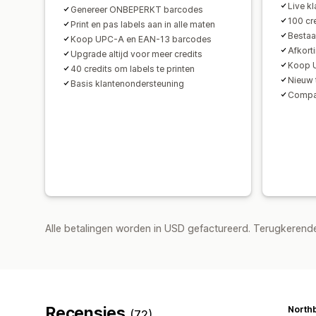
Live k
Genereer ONBEPERKT barcodes
100 cr
Print en pas labels aan in alle maten
Bestaa
Koop UPC-A en EAN-13 barcodes
Afkort
Upgrade altijd voor meer credits
Koop 
40 credits om labels te printen
Nieuw 
Basis klantenondersteuning
Compat
Alle betalingen worden in USD gefactureerd. Terugkeren
Recensies
North
(72)