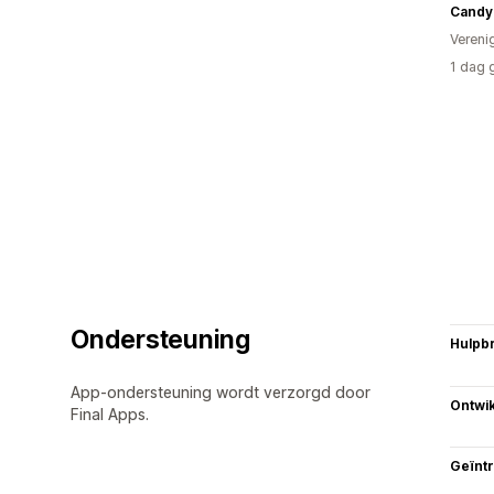
Vereni
1 dag 
Ondersteuning
Hulpb
App-ondersteuning wordt verzorgd door
Ontwik
Final Apps.
Geïnt