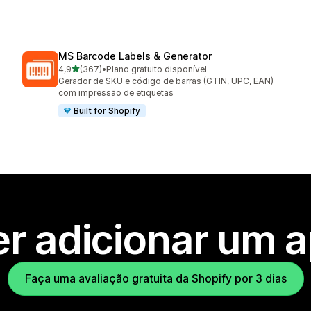
MS Barcode Labels & Generator
de 5 estrelas
4,9
(367)
•
Plano gratuito disponível
367 avaliações ao todo
Gerador de SKU e código de barras (GTIN, UPC, EAN)
com impressão de etiquetas
Built for Shopify
r adicionar um 
Faça uma avaliação gratuita da Shopify por 3 dias