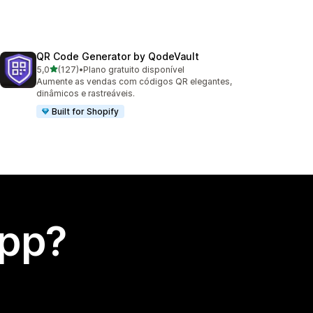
QR Code Generator by QodeVault
de 5 estrelas
5,0
(127)
•
Plano gratuito disponível
127 avaliações ao todo
Aumente as vendas com códigos QR elegantes,
dinâmicos e rastreáveis.
Built for Shopify
app?