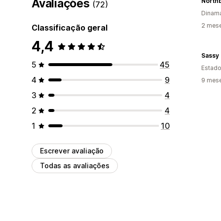
Avaliações
North
(72)
Dinam
2 mes
Classificação geral
4,4
5
45
Estado
4
9
9 mes
3
4
2
4
1
10
Escrever avaliação
Todas as avaliações