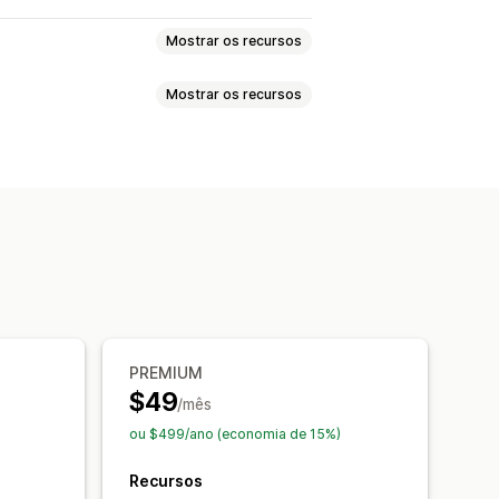
Mostrar os recursos
Mostrar os recursos
 QR
ssa
Modelos personalizados
máticas
xo
Variantes
 massa
PREMIUM
$49
/mês
ou $499/ano (economia de 15%)
Recursos