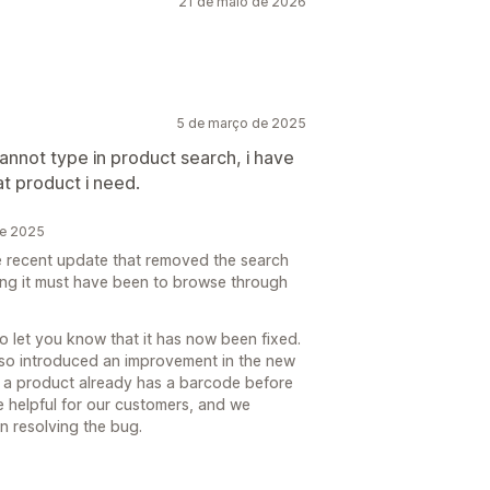
21 de maio de 2026
5 de março de 2025
nnot type in product search, i have
at product i need.
de 2025
he recent update that removed the search
ting it must have been to browse through
o let you know that it has now been fixed.
lso introduced an improvement in the new
 a product already has a barcode before
be helpful for our customers, and we
 resolving the bug.