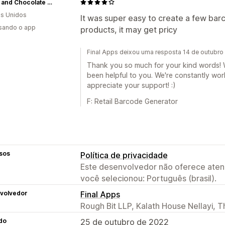
Candy and Chocolate Company
s Unidos
It was super easy to create a few barco
usando o app
products, it may get pricy
Final Apps deixou uma resposta 14 de outubro
Thank you so much for your kind words! We
been helpful to you. We're constantly wo
appreciate your support! :)
F: Retail Barcode Generator
sos
Política de privacidade
Este desenvolvedor não oferece atend
você selecionou: Português (brasil).
volvedor
Final Apps
Rough Bit LLP, Kalath House Nellayi, T
do
25 de outubro de 2022