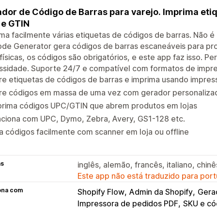
dor de Código de Barras para varejo. Imprima eti
 e GTIN
ma facilmente várias etiquetas de códigos de barras. Não é
de Generator gera códigos de barras escaneáveis para pro
 físicas, os códigos são obrigatórios, e este app faz isso. P
ssidade. Suporte 24/7 e compatível com formatos de impr
e etiquetas de códigos de barras e imprima usando impres
re códigos em massa de uma vez com gerador personaliza
prima códigos UPC/GTIN que abrem produtos em lojas
nciona com UPC, Dymo, Zebra, Avery, GS1-128 etc.
a códigos facilmente com scanner em loja ou offline
as
inglês, alemão, francês, italiano, chinê
Este app não está traduzido para port
ona com
Shopify Flow
Admin da Shopify
Gera
Impressora de pedidos PDF
SKU e có