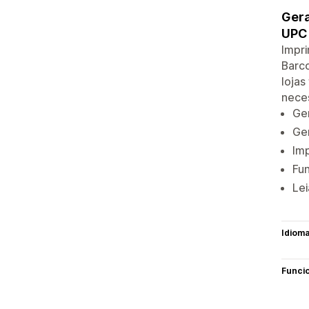
Gera
UPC
Impri
Barco
lojas
nece
Ger
Ge
Im
Fu
Lei
Idiom
Funci