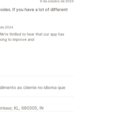
9 de outubro de 2024
des. If you have a lot of different
 de 2024
're thrilled to hear that our app has
rking to improve and
imento ao cliente no idioma que
hrissur, KL, 680305, IN