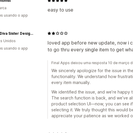
blomst
arca
easy to use
es usando o app
Sassy Diva Sister Designs
s Unidos
loved app before new update, now i ca
es usando o app
to go thru every single item to get wh
Final Apps deixou uma resposta 10 de março 
We sincerely apologize for the issue in t
functionality. We understand how frustra
every item manually.
We identified the issue, and we’re happy t
The search function is back, and we’ve a
product selection UI—now, you can see if
selecting it. We truly thought this would 
appreciate your patience as we worked on