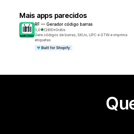
Mais apps parecidos
RF — Gerador código barras
de 5 estrelas
5,0
(286)
•
Grátis
286 avaliações ao todo
Gere códigos de barras, SKUs, UPC e GTIN e imprima
etiquetas
Built for Shopify
Que