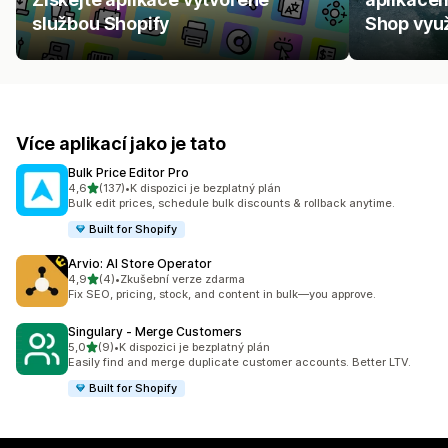
službou Shopify
Shop využ
Více aplikací jako je tato
Bulk Price Editor Pro
z 5 hvězd
4,6
(137)
•
K dispozici je bezplatný plán
Celkový počet recenzí: 137
Bulk edit prices, schedule bulk discounts & rollback anytime.
Built for Shopify
Arvio: AI Store Operator
z 5 hvězd
4,9
(4)
•
Zkušební verze zdarma
Celkový počet recenzí: 4
Fix SEO, pricing, stock, and content in bulk—you approve.
Singulary ‑ Merge Customers
z 5 hvězd
5,0
(9)
•
K dispozici je bezplatný plán
Celkový počet recenzí: 9
Easily find and merge duplicate customer accounts. Better LTV.
Built for Shopify