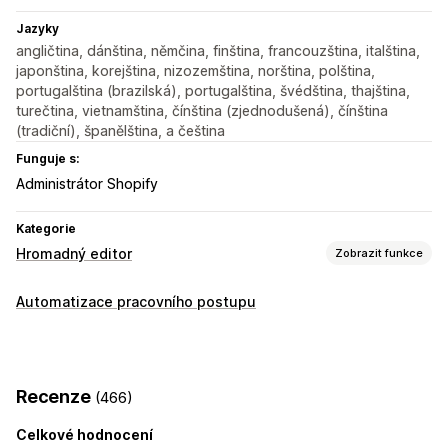
Jazyky
angličtina, dánština, němčina, finština, francouzština, italština,
japonština, korejština, nizozemština, norština, polština,
portugalština (brazilská), portugalština, švédština, thajština,
turečtina, vietnamština, čínština (zjednodušená), čínština
(tradiční), španělština, a čeština
Funguje s:
Administrátor Shopify
Kategorie
Hromadný editor
Zobrazit funkce
Upravitelné zdroje
Automatizace pracovního postupu
SKU a čárové kódy
Akce
Hromadné úpravy
Recenze
(466)
Celkové hodnocení