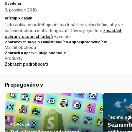
Uvedena
3. prosinec 2018
Přístup k datům
Tato aplikace potřebuje přístup k následujícím datům, aby ve
vašem obchodu mohla fungovat. Důvody zjistíte v
zásadách
ochrany osobních údajů
vývojáře.
Zobrazovat údaje o zaměstnancích a spolupracovnících:
Majitel obchodu
Zobrazit a upravit údaje obchodu:
Produkty
Zobrazit podrobnosti
Propagováno v
Technologi
Průvodce
Seznamte 
Získejte aplikace vytvořené
aplikacem