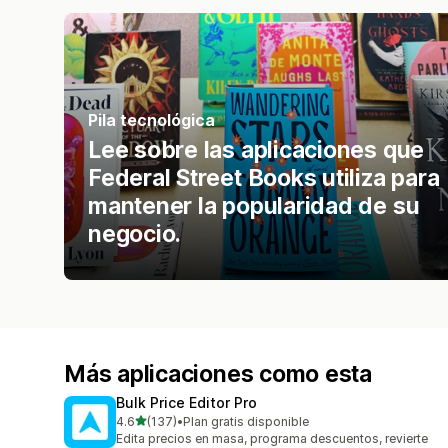
Pila tecnológica
Lee sobre las aplicaciones que
Federal Street Books utiliza para
mantener la popularidad de su
negocio.
Más aplicaciones como esta
Bulk Price Editor Pro
de 5 estrellas
4.6
(137)
•
Plan gratis disponible
137 reseñas en total
Edita precios en masa, programa descuentos, revierte