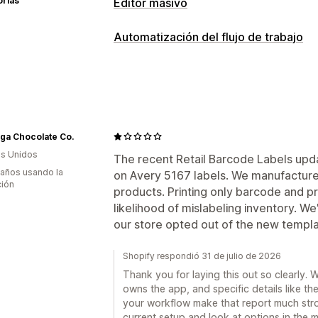
orías
Editor masivo
Recursos editables
Automatización del flujo de trabajo
SKU y códigos de barras
Acciones
Edición masiva
ga Chocolate Co.
s Unidos
The recent Retail Barcode Labels upda
 años usando la
on Avery 5167 labels. We manufacture 
ción
products. Printing only barcode and pr
likelihood of mislabeling inventory. We'
our store opted out of the new templat
Shopify respondió 31 de julio de 2026
Thank you for laying this out so clearly. 
owns the app, and specific details like t
your workflow make that report much stron
current setup and look at options in the 