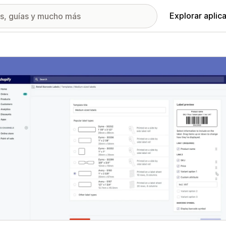
Explorar aplic
ía de imágenes destacadas