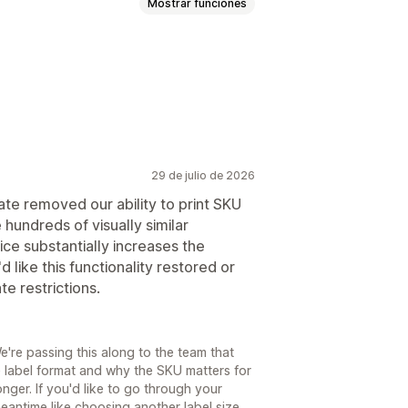
Mostrar funciones
29 de julio de 2026
te removed our ability to print SKU
hundreds of visually similar
ice substantially increases the
d like this functionality restored or
e restrictions.
We're passing this along to the team that
he label format and why the SKU matters for
ger. If you'd like to go through your
meantime like choosing another label size