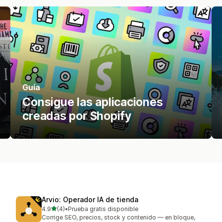
Guía
Consigue las aplicaciones
creadas por Shopify
Arvio: Operador IA de tienda
de 5 estrellas
4.9
(4)
•
Prueba gratis disponible
4 reseñas en total
Corrige SEO, precios, stock y contenido — en bloque,