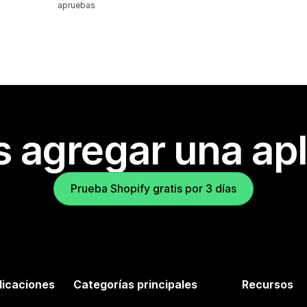
apruebas
s agregar una apl
Prueba Shopify gratis por 3 días
licaciones
Categorías principales
Recursos