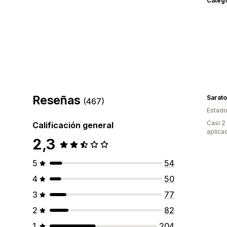
Categ
Reseñas
Sarato
(467)
Estado
Casi 2
Calificación general
aplica
2,3
5
54
4
50
3
77
2
82
1
204