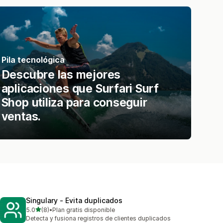
Pila tecnológica
Descubre las mejores
aplicaciones que Surfari Surf
Shop utiliza para conseguir
ventas.
Singulary ‑ Evita duplicados
de 5 estrellas
5.0
(8)
•
Plan gratis disponible
8 reseñas en total
Detecta y fusiona registros de clientes duplicados