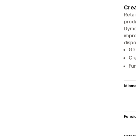
Crea
Retai
produ
Dymo 
impre
dispo
Ge
Cre
Fun
Idiom
Funci