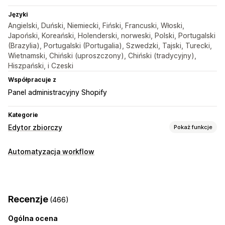
Języki
Angielski, Duński, Niemiecki, Fiński, Francuski, Włoski,
Japoński, Koreański, Holenderski, norweski, Polski, Portugalski
(Brazylia), Portugalski (Portugalia), Szwedzki, Tajski, Turecki,
Wietnamski, Chiński (uproszczony), Chiński (tradycyjny),
Hiszpański, i Czeski
Współpracuje z
Panel administracyjny Shopify
Kategorie
Edytor zbiorczy
Pokaż funkcje
Edytowalne zasoby
Automatyzacja workflow
SKU i kody kreskowe
Działania
Edycja zbiorcza
Recenzje
(466)
Ogólna ocena