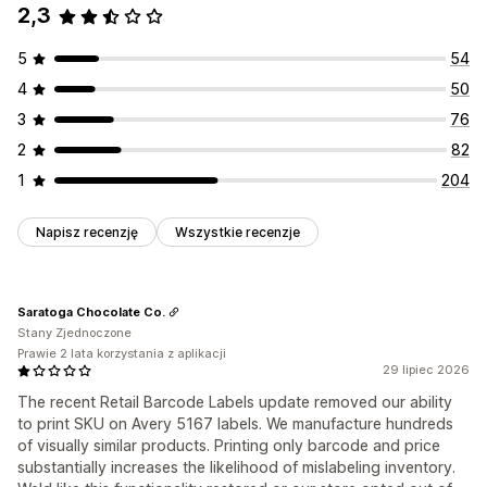
2,3
5
54
4
50
3
76
2
82
1
204
Napisz recenzję
Wszystkie recenzje
Saratoga Chocolate Co.
Stany Zjednoczone
Prawie 2 lata korzystania z aplikacji
29 lipiec 2026
The recent Retail Barcode Labels update removed our ability
to print SKU on Avery 5167 labels. We manufacture hundreds
of visually similar products. Printing only barcode and price
substantially increases the likelihood of mislabeling inventory.