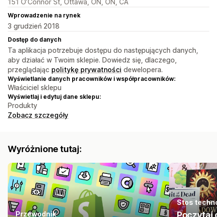
151 O’Connor St, Ottawa, ON, ON, CA
Wprowadzenie na rynek
3 grudzień 2018
Dostęp do danych
Ta aplikacja potrzebuje dostępu do następujących danych,
aby działać w Twoim sklepie. Dowiedz się, dlaczego,
przeglądając
politykę prywatności
dewelopera.
Wyświetlanie danych pracowników i współpracowników:
Właściciel sklepu
Wyświetlaj i edytuj dane sklepu:
Produkty
Zobacz szczegóły
Wyróżnione tutaj:
Stos techn
Przewodnik
Poczytaj 