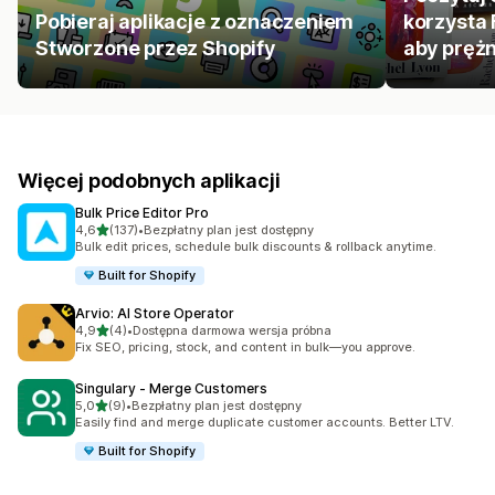
Pobieraj aplikacje z oznaczeniem
korzysta 
Stworzone przez Shopify
aby prężn
Więcej podobnych aplikacji
Bulk Price Editor Pro
na 5 gwiazdek
4,6
(137)
•
Bezpłatny plan jest dostępny
Łączna liczba recenzji: 137
Bulk edit prices, schedule bulk discounts & rollback anytime.
Built for Shopify
Arvio: AI Store Operator
na 5 gwiazdek
4,9
(4)
•
Dostępna darmowa wersja próbna
Łączna liczba recenzji: 4
Fix SEO, pricing, stock, and content in bulk—you approve.
Singulary ‑ Merge Customers
na 5 gwiazdek
5,0
(9)
•
Bezpłatny plan jest dostępny
Łączna liczba recenzji: 9
Easily find and merge duplicate customer accounts. Better LTV.
Built for Shopify