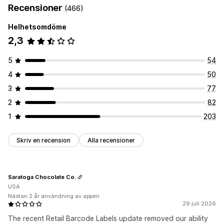
Massredigerare
Recensioner
(466)
Helhetsomdöme
2,3
5
54
4
50
3
77
2
82
1
203
Skriv en recension
Alla recensioner
Saratoga Chocolate Co.
USA
Nästan 2 år användning av appen
29 juli 2026
The recent Retail Barcode Labels update removed our ability