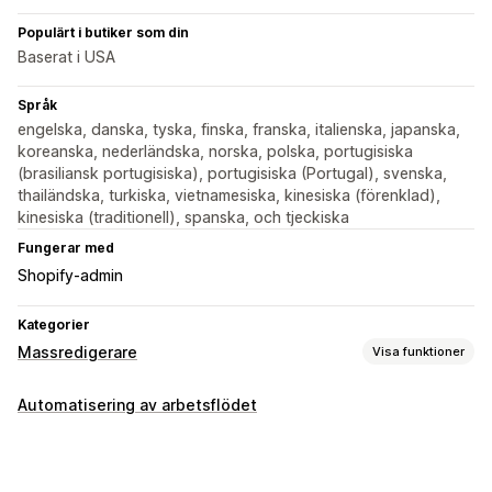
Populärt i butiker som din
Baserat i USA
Språk
engelska, danska, tyska, finska, franska, italienska, japanska,
koreanska, nederländska, norska, polska, portugisiska
(brasiliansk portugisiska), portugisiska (Portugal), svenska,
thailändska, turkiska, vietnamesiska, kinesiska (förenklad),
kinesiska (traditionell), spanska, och tjeckiska
Fungerar med
Shopify-admin
Kategorier
Massredigerare
Visa funktioner
Redigerbara resurser
Automatisering av arbetsflödet
Lagerhållningsenheter och streckkoder
Åtgärder