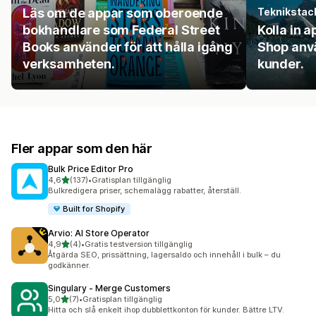
Läs om de appar som oberoende
Teknikstac
bokhandlare som Federal Street
Kolla in 
Books använder för att hålla igång
Shop anvä
verksamheten.
kunder.
Fler appar som den här
Bulk Price Editor Pro
av 5 stjärnor
4,6
(137)
•
Gratisplan tillgänglig
137 recensioner totalt
Bulkredigera priser, schemalägg rabatter, återställ.
Built for Shopify
Arvio: AI Store Operator
av 5 stjärnor
4,9
(4)
•
Gratis testversion tillgänglig
4 recensioner totalt
Åtgärda SEO, prissättning, lagersaldo och innehåll i bulk – du
godkänner.
Singulary ‑ Merge Customers
av 5 stjärnor
5,0
(7)
•
Gratisplan tillgänglig
7 recensioner totalt
Hitta och slå enkelt ihop dubblettkonton för kunder. Bättre LTV.