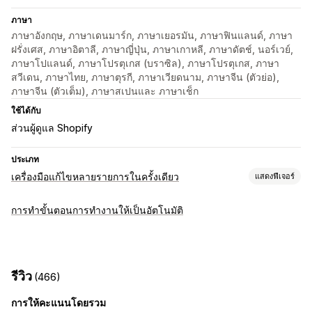
ภาษา
ภาษาอังกฤษ, ภาษาเดนมาร์ก, ภาษาเยอรมัน, ภาษาฟินแลนด์, ภาษา
ฝรั่งเศส, ภาษาอิตาลี, ภาษาญี่ปุ่น, ภาษาเกาหลี, ภาษาดัตช์, นอร์เวย์,
ภาษาโปแลนด์, ภาษาโปรตุเกส (บราซิล), ภาษาโปรตุเกส, ภาษา
สวีเดน, ภาษาไทย, ภาษาตุรกี, ภาษาเวียดนาม, ภาษาจีน (ตัวย่อ),
ภาษาจีน (ตัวเต็ม), ภาษาสเปนและ ภาษาเช็ก
ใช้ได้กับ
ส่วนผู้ดูแล Shopify
ประเภท
เครื่องมือแก้ไขหลายรายการในครั้งเดียว
แสดงฟีเจอร์
แหล่งข้อมูลที่แก้ไขได้
การทำขั้นตอนการทำงานให้เป็นอัตโนมัติ
SKU และบาร์โค้ด
การดำเนินการ
การแก้ไขจำนวนมาก
รีวิว
(466)
การให้คะแนนโดยรวม