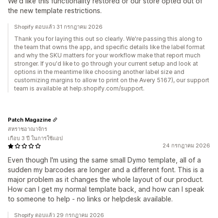
We'd like this functionality restored or our store opted out of
the new template restrictions.
Shopify ตอบแล้ว 31 กรกฎาคม 2026
Thank you for laying this out so clearly. We're passing this along to
the team that owns the app, and specific details like the label format
and why the SKU matters for your workflow make that report much
stronger. If you'd like to go through your current setup and look at
options in the meantime like choosing another label size and
customizing margins to allow to print on the Avery 5167), our support
team is available at help.shopify.com/support.
Patch Magazine
สหราชอาณาจักร
เกือบ 3 ปี ในการใช้แอป
24 กรกฎาคม 2026
Even though I'm using the same small Dymo template, all of a
sudden my barcodes are longer and a different font. This is a
major problem as it changes the whole layout of our product.
How can I get my normal template back, and how can I speak
to someone to help - no links or helpdesk available.
Shopify ตอบแล้ว 29 กรกฎาคม 2026