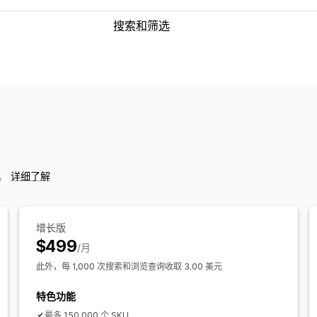
搜索和筛选
搜索功能
自动补全
多语言
AI 搜索
错别字容忍
产品改进
多个筛选条件
个性化搜索
搜
显示自定义
自动适应移动设备
自定义 CSS
自定义
搜索结果页面
排序
票。
详细了解
分析
AI 洞察
转化跟踪
自定义控制面板
筛
增长版
搜索查询
$499
/月
此外，每 1,000 次搜索和浏览查询收取 3.00 美元
特色功能
最多 150,000 个 SKU