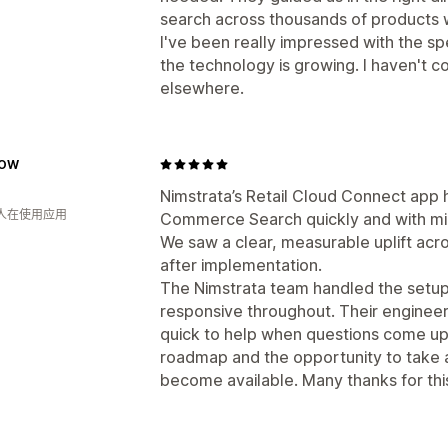
search across thousands of products wi
I've been really impressed with the 
the technology is growing. I haven't co
elsewhere.
OW
Nimstrata’s Retail Cloud Connect app 
 人在使用应用
Commerce Search quickly and with mini
We saw a clear, measurable uplift acr
after implementation.
The Nimstrata team handled the setu
responsive throughout. Their engineer
quick to help when questions come up.
roadmap and the opportunity to take 
become available. Many thanks for this