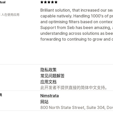
tual
Brilliant solution, that increased our
年 人在使用应用
capable natively. Handling 1000's of p
and optimising filters based on context,
Support from Seb has been amazing, a
understanding across solutions as bee
forwarding to continuing to grow and 
隐私政策
常见问题解答
应用文档
此开发者不提供直接的简体中文支持。
员
Nimstrata
网站
800 North State Street, Suite 304, Do