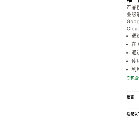
产品搜
业级
Goog
Cl
通过
在
通
使用
利
包含
语言
适配以