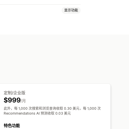
显示功能
同义词组
搜索建议
产品推荐
索栏
样式
筛选条件显示
自定义筛选条件
选条件使用情况
实时分析
行为洞察
定制/企业版
$999
/月
此外，每 1,000 次搜索和浏览查询收取 0.30 美元，每 1,000 次
Recommendations AI 预测收取 0.03 美元
特色功能