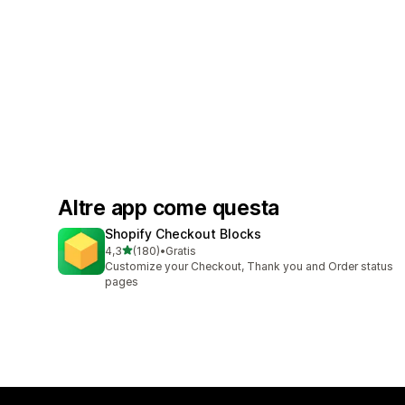
Altre app come questa
Shopify Checkout Blocks
stelle su 5
4,3
(180)
•
Gratis
180 recensioni totali
Customize your Checkout, Thank you and Order status
pages