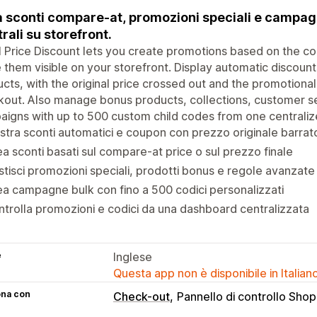
 sconti compare-at, promozioni speciali e campagn
rali su storefront.
l Price Discount lets you create promotions based on the co
them visible on your storefront. Display automatic discoun
cts, with the original price crossed out and the promotiona
out. Also manage bonus products, collections, customer se
igns with up to 500 custom child codes from one centrali
tra sconti automatici e coupon con prezzo originale barrat
a sconti basati sul compare-at price o sul prezzo finale
tisci promozioni speciali, prodotti bonus e regole avanzate
a campagne bulk con fino a 500 codici personalizzati
trolla promozioni e codici da una dashboard centralizzata
e
Inglese
Questa app non è disponibile in Italian
ona con
Check-out
Pannello di controllo Shop