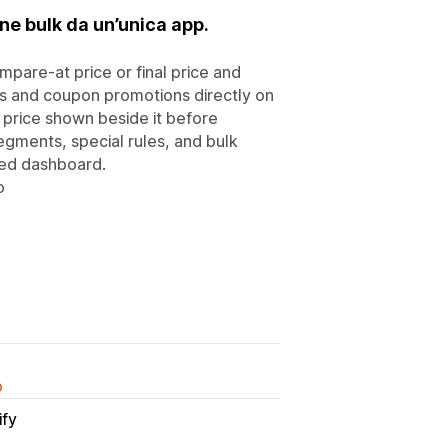
e bulk da un’unica app.
mpare-at price or final price and
ts and coupon promotions directly on
l price shown beside it before
gments, special rules, and bulk
zed dashboard.
o
o
ify