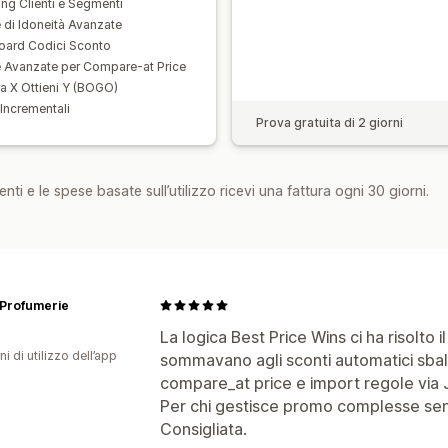
ing Clienti e Segmenti
 di Idoneità Avanzate
ard Codici Sconto
 Avanzate per Compare-at Price
 X Ottieni Y (BOGO)
 Incrementali
Prova gratuita di 2 giorni
nti e le spese basate sull’utilizzo ricevi una fattura ogni 30 giorni.
 Profumerie
La logica Best Price Wins ci ha risolto
ni di utilizzo dell’app
sommavano agli sconti automatici sballa
compare_at price e import regole via J
Per chi gestisce promo complesse senz
Consigliata.