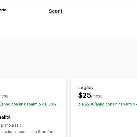
orie
Sconti
Tipo di sconto
Codici sconto
Coupon
Sconti sui vo
Sconti percentuali
Sconti sul carrello
Prezzi dinamici
Sconti personalizzati
Gestione sconti
Strumento Editor
Modelli
Codice per
Accumulo degli sconti
Targeting
Se
Legacy
$25
mese
/mese
/anno con un risparmio del 33%
o a $200/anno con un risparmio
alità
l piano Basic
zzazione sconti sullo Storefront