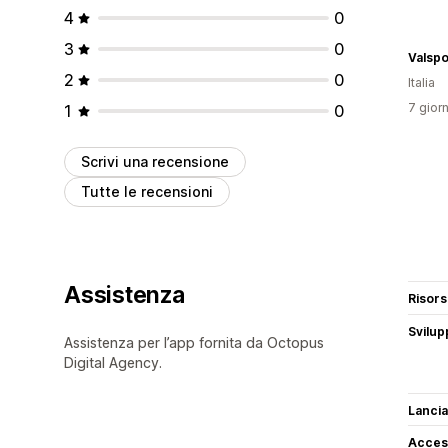
4
0
3
0
Valspo
2
0
Italia
7 giorn
1
0
Scrivi una recensione
Tutte le recensioni
Assistenza
Risor
Svilup
Assistenza per l’app fornita da Octopus
Digital Agency.
Lancia
Access