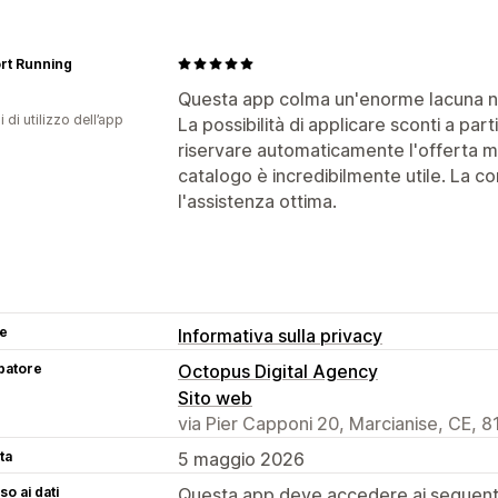
rt Running
Questa app colma un'enorme lacuna nel
i di utilizzo dell’app
La possibilità di applicare sconti a par
riservare automaticamente l'offerta mig
catalogo è incredibilmente utile. La c
l'assistenza ottima.
se
Informativa sulla privacy
patore
Octopus Digital Agency
Sito web
via Pier Capponi 20, Marcianise, CE, 8
ta
5 maggio 2026
o ai dati
Questa app deve accedere ai seguenti 