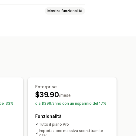
Mostra funzionalità
lumi
Sconti forfettari
Sconti al check-out
sonalizzato
Campagne
gmentazione
Reportistica
Enterprise
$39.90
/mese
 del 33%
o a $399/anno con un risparmio del 17%
Funzionalità
Tutto il piano Pro
Importazione massiva sconti tramite
CSV