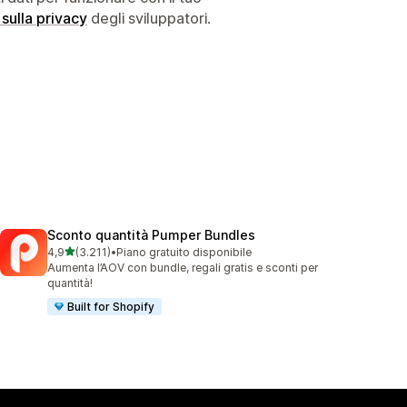
 sulla privacy
degli sviluppatori.
Sconto quantità Pumper Bundles
stelle su 5
4,9
(3.211)
•
Piano gratuito disponibile
3211 recensioni totali
Aumenta l’AOV con bundle, regali gratis e sconti per
quantità!
Built for Shopify