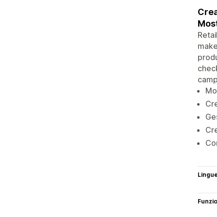
Crea
Most
Retai
make 
produ
check
campa
Mos
Cre
Ges
Cre
Con
Lingu
Funzi