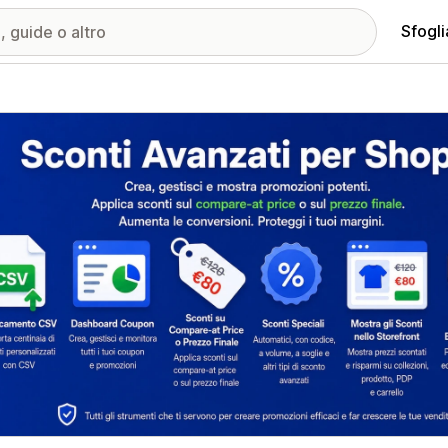
Sfogli
ria immagini in evidenza