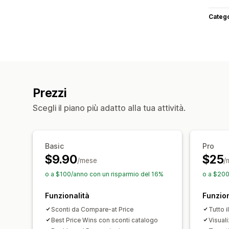
Categ
Prezzi
Scegli il piano più adatto alla tua attività.
Basic
Pro
$9.90
$25
/mese
/
o a $100/anno con un risparmio del 16%
o a $200
Funzionalità
Funzion
Sconti da Compare-at Price
Tutto i
Best Price Wins con sconti catalogo
Visuali