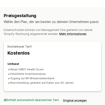
Bildmaterial und Berichte
Mehrere Standorte
Updates in Echtzeit
Inventarplanung
Analyse-Dashboard
Benchmarking
Historische Analyse
KI-Optimierung
Preisgestaltung
Prognose
Benachrichtigungen und Analysen
Wähle den Plan, der am besten zu deinem Unternehmen passt.
Benutzerdefinierte Berichte
Einblicke
Statistiken
Externe Kosten können von Management One getrennt von deiner
Shopify-Rechnung abgerechnet werden.
Mehr Informationen
Kostenloser Tarif
Kostenlos
Umfasst
Retail ORBIT Health Score
Detaillierte Inventaranalyse
Zugang zur M1-Wissensdatenbank
Benchmarking, gestützt auf Daten aus 40 Jahren
Enthält automatisch übersetzten Text
Original anzeigen