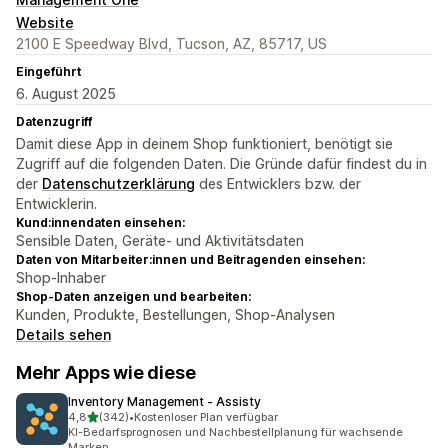
Website
2100 E Speedway Blvd, Tucson, AZ, 85717, US
Eingeführt
6. August 2025
Datenzugriff
Damit diese App in deinem Shop funktioniert, benötigt sie
Zugriff auf die folgenden Daten. Die Gründe dafür findest du in
der
Datenschutzerklärung
des Entwicklers bzw. der
Entwicklerin.
Kund:innendaten einsehen:
Sensible Daten, Geräte- und Aktivitätsdaten
Daten von Mitarbeiter:innen und Beitragenden einsehen:
Shop-Inhaber
Shop-Daten anzeigen und bearbeiten:
Kunden, Produkte, Bestellungen, Shop-Analysen
Details sehen
Mehr Apps wie diese
Inventory Management ‑ Assisty
von 5 Sternen
4,8
(342)
•
Kostenloser Plan verfügbar
342 Rezensionen insgesamt
KI-Bedarfsprognosen und Nachbestellplanung für wachsende
Marken