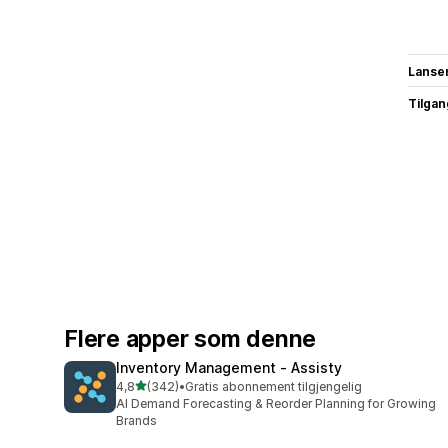
Lanse
Tilgang
Flere apper som denne
Inventory Management ‑ Assisty
av 5 stjerner
4,8
(342)
•
Gratis abonnement tilgjengelig
Totalt 342 omtaler
AI Demand Forecasting & Reorder Planning for Growing
Brands