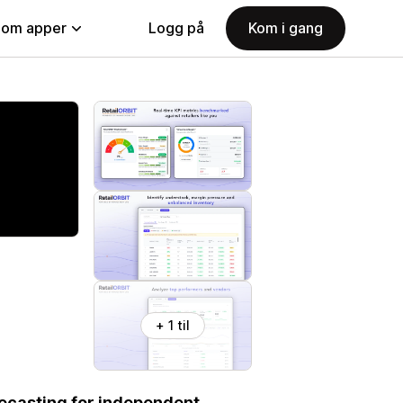
nom apper
Logg på
Kom i gang
+ 1 til
orecasting for independent