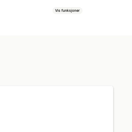
Vis funksjoner
rbeholdning
Prognose
Multisted
ging
KI-optimalisering
Historiske analyser
Prognose
e