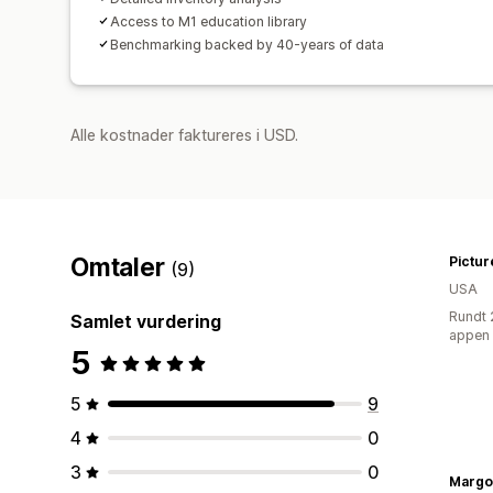
Access to M1 education library
Benchmarking backed by 40-years of data
Alle kostnader faktureres i USD.
Omtaler
(9)
USA
Rundt 
Samlet vurdering
appen
5
5
9
4
0
3
0
Margo