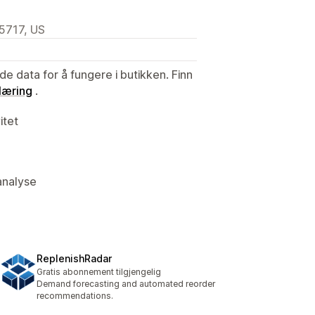
5717, US
de data for å fungere i butikken. Finn
læring
.
itet
kanalyse
ReplenishRadar
Gratis abonnement tilgjengelig
Demand forecasting and automated reorder
recommendations.