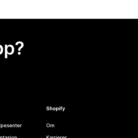
app?
Shopify
lpesenter
Om
ntasjon
Karrierer