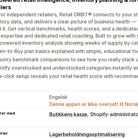
ilers
 for independent retailers, Retail ORBIT® connects to your s
tory data, and delivers a clear picture of business health —
 it. Get vertical benchmarks, health scores, and a dedicat
l expertise and dedicated retail coaching. Built to grow with 
powered inventory analysis showing weeks of supply by ca
n-to-Buy plan basics explained with simple, educational to
ustry benchmark comparisons to see how you really stack 
ntify overstocked and understocked categories instantly wi
-click setup reveals your retail health score with recomm
Engelsk
Denne appen er ikke oversatt til Nors
rer med
Butikkens kasse
Shopify-administrat
rier
Lagerbeholdningsoptimalisering