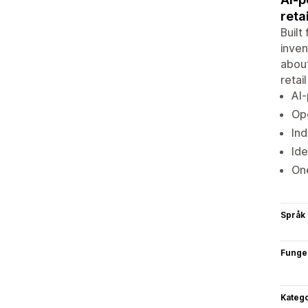
reta
Built
inven
about
retai
AI-
Ope
Ind
Ide
One
Språk
Funge
Katego