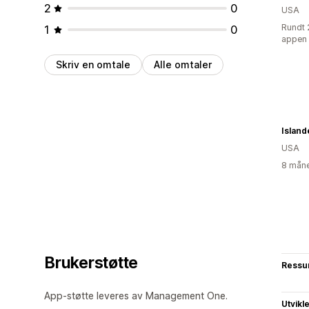
2
0
USA
Rundt 
1
0
appen
Skriv en omtale
Alle omtaler
Island
USA
8 måne
Brukerstøtte
Ressu
App-støtte leveres av Management One.
Utvikl