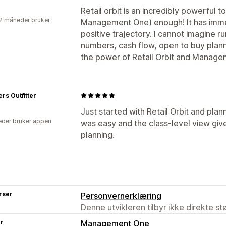
Retail orbit is an incredibly powerful 
2 måneder bruker
Management One) enough! It has imme
positive trajectory. I cannot imagine 
numbers, cash flow, open to buy planni
the power of Retail Orbit and Managem
ers Outfitter
Just started with Retail Orbit and plan
der bruker appen
was easy and the class-level view give
planning.
rser
Personvernerklæring
Denne utvikleren tilbyr ikke direkte s
er
Management One