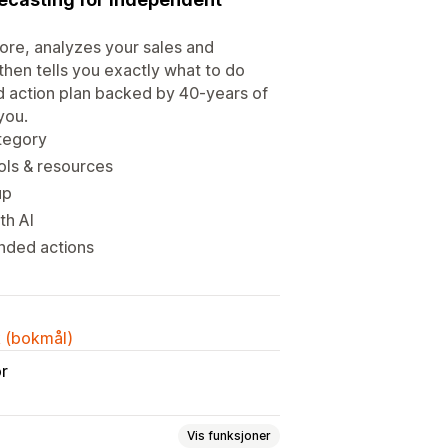
tore, analyzes your sales and
 then tells you exactly what to do
ed action plan backed by 40-years of
you.
tegory
ols & resources
up
th AI
ended actions
k (bokmål)
or
Vis funksjoner