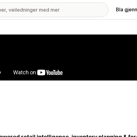
Bla gjen
ri med fremhevede bilder
owered retail intelligence, inventory planning & f