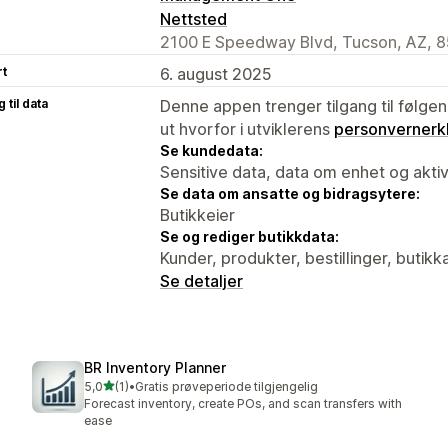
Nettsted
2100 E Speedway Blvd, Tucson, AZ, 8
rt
6. august 2025
 til data
Denne appen trenger tilgang til følgen
ut hvorfor i utviklerens
personvernerk
Se kundedata:
Sensitive data, data om enhet og aktiv
Se data om ansatte og bidragsytere:
Butikkeier
Se og rediger butikkdata:
Kunder, produkter, bestillinger, butik
Se detaljer
BR Inventory Planner
av 5 stjerner
5,0
(1)
•
Gratis prøveperiode tilgjengelig
Totalt 1 omtaler
Forecast inventory, create POs, and scan transfers with
ease