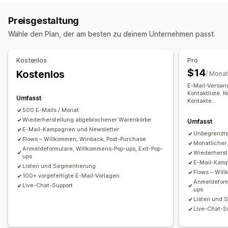
Sales-Popups
E-Mail-Popups
SMS-Popups
Cross-Selling-E-Mails
Warenkorb-E-Mails
Preisgestaltung
Warenkorb-Popups
Exit-Intent
Rabatte
Newsletter
Checkout-E-Mails
Exit-Intent
Abgebrochener Warenkorb
Wähle den Plan, der am besten zu deinem Unternehmen passt.
Formulare
Ankündigungen
Popups für die Einwilligung
Willkommens-E-Mails
Follow-up-E-Mails
Individuelle Popups
E-Mails, wenn Produkte wieder vorrätig sind
Kostenlos
Pro
Rückgewinnungs-E-Mails
Drip-Kampagnen
Popups verwalten
$14
Kostenlos
/ Monat
Individuelle Kampagnen
Editor-Tool
Vorlagen
Lokalisierung
E-Mail-Versan
E-Mail-Erfassungsliste
SMS-Erfassungsliste
Kampagnen
Kontaktliste. 
Kampagnen verwalten
Umfasst
Kontakte.
Trigger und Regeln
Automatisierungen
Targeting
Editor-Tool
Vorlagen
Lokalisierung
Import und Export
500 E-Mails / Monat
Geolokalisierung
Wiederherstellung abgebrochener Warenkörbe
Segmentierung
Tagging
Umfasst
E-Mail-Domains
Einholung von Einwilligungen
E-Mail-Kampagnen und Newsletter
Berichterstattung
Analysen
Tracking
Unbegrenzte
E-Mail-Erfassungsliste
SMS-Erfassungsliste
Flows – Willkommen, Winback, Post-Purchase
Monatlicher
Trigger und Regeln
Automatisierungen
Targeting
Anmeldeformulare, Willkommens-Pop-ups, Exit-Pop-
Wiederherst
ups
Geolokalisierung
Segmentierung
Tracking
E-Mail-Kamp
Listen und Segmentierung
Flows – Wil
Berichterstattung
Einblicke und Tipps
Analysen
100+ vorgefertigte E-Mail-Vorlagen
Anmeldeform
Live-Chat-Support
ups
Listen und 
Live-Chat-S