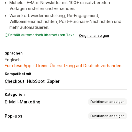
Mühelos E-Mail-Newsletter mit 100+ einsatzbereiten
Vorlagen erstellen und versenden.
Warenkorbwiederherstellung, Re-Engagement,
Willkommensnachrichten, Post-Purchase-Nachrichten und
mehr automatisieren.
Enthält automatisch übersetzten Text
Original anzeigen
Sprachen
Englisch
Für diese App ist keine Übersetzung auf Deutsch vorhanden.
Kompatibel mit
Checkout
HubSpot
Zapier
Kategorien
E-Mail-Marketing
Funktionen anzeigen
Kampagnentypen
Pop-ups
Funktionen anzeigen
E-Mail-Kampagnen
SMS-Kampagnen
Newsletter
Popups
Popup-Typen
Formulare
Rabatte
Werbeaktionen
Upselling-E-Mails