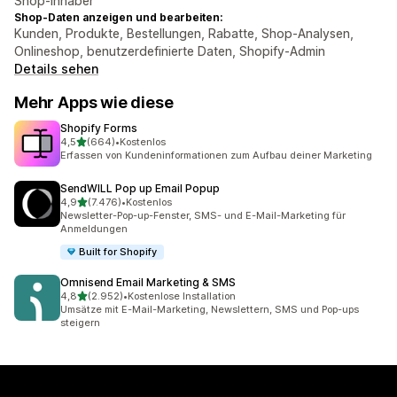
Shop-Inhaber
Shop-Daten anzeigen und bearbeiten:
Kunden, Produkte, Bestellungen, Rabatte, Shop-Analysen,
Onlineshop, benutzerdefinierte Daten, Shopify-Admin
Details sehen
Mehr Apps wie diese
Shopify Forms
von 5 Sternen
4,5
(664)
•
Kostenlos
664 Rezensionen insgesamt
Erfassen von Kundeninformationen zum Aufbau deiner Marketing
SendWILL Pop up Email Popup
von 5 Sternen
4,9
(7.476)
•
Kostenlos
7476 Rezensionen insgesamt
Newsletter-Pop-up-Fenster, SMS- und E-Mail-Marketing für
Anmeldungen
Built for Shopify
Omnisend Email Marketing & SMS
von 5 Sternen
4,8
(2.952)
•
Kostenlose Installation
2952 Rezensionen insgesamt
Umsätze mit E-Mail-Marketing, Newslettern, SMS und Pop-ups
steigern