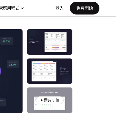
覽應用程式
登入
免費開始
+ 還有 3 個