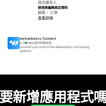
商店擁有人
檢視與編輯商店資料:
顧客、 訂單
查看詳情
wetracked.io Connect
滿分 5 顆星
4.7
(98)
•
提供免費試用
共有 98 則評價
Connect your store to the wetracked.io ad tracking
platform
要新增應用程式