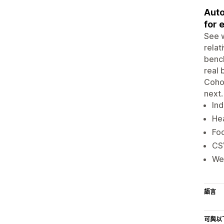
Auto
for 
See w
relat
bench
real 
Cohor
next.
In
Hea
Foc
CS
Wee
語言
可與以