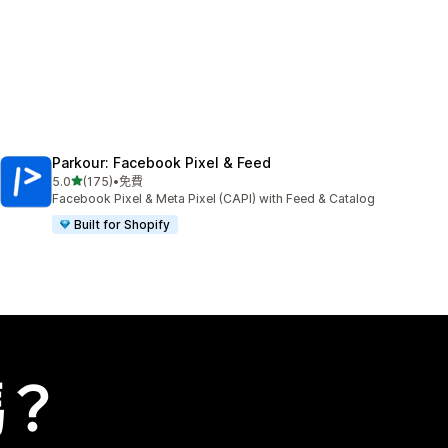
Parkour: Facebook Pixel & Feed
滿分 5 顆星
5.0
(175)
•
免費
共有 175 則評價
Facebook Pixel & Meta Pixel (CAPI) with Feed & Catalog
Built for Shopify
嗎？