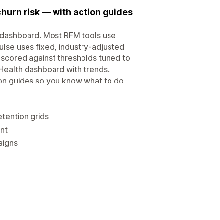
hurn risk — with action guides
e dashboard. Most RFM tools use
ulse uses fixed, industry-adjusted
scored against thresholds tuned to
Health dashboard with trends.
ion guides so you know what to do
tention grids
ent
aigns