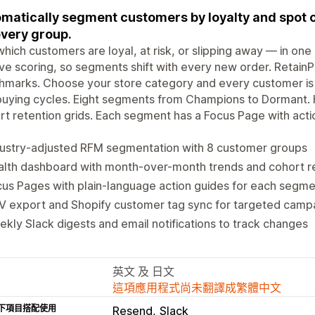
matically segment customers by loyalty and spot c
every group.
hich customers are loyal, at risk, or slipping away — in on
ive scoring, so segments shift with every new order. RetainP
marks. Choose your store category and every customer is 
buying cycles. Eight segments from Champions to Dormant. 
t retention grids. Each segment has a Focus Page with act
dustry-adjusted RFM segmentation with 8 customer groups
lth dashboard with month-over-month trends and cohort re
us Pages with plain-language action guides for each segm
V export and Shopify customer tag sync for targeted camp
kly Slack digests and email notifications to track changes
英文 及 日文
這項應用程式尚未翻譯成繁體中文
下項目搭配使用
Resend
Slack