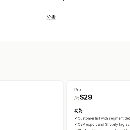
分析
顧客行為
分群
終身價值 (LTV)
忠誠度分析
客群
視覺化內容和報告
分析控制面板
基準化分析
匯出報告
歷
Pro
$29
/月
功能
Customer list with segment det
CSV export and Shopify tag sy