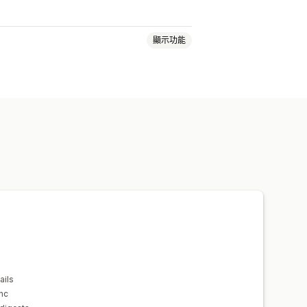
顯示功能
分析
程分析
通知
ails
nc