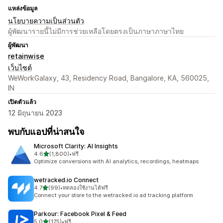
แหล่งข้อมูล
นโยบายความเป็นส่วนตัว
ผู้พัฒนารายนี้ไม่มีการช่วยเหลือโดยตรงเป็นภาษาภาษาไทย
ผู้พัฒนา
retainwise
เว็บไซต์
WeWorkGalaxy, 43, Residency Road, Bangalore, KA, 560025,
IN
เปิดตัวแล้ว
12 มิถุนายน 2023
พบกับแอปที่น่าสนใจ
Microsoft Clarity: AI Insights
เต็ม 5 ดาว
4.6
(1,800)
•
ฟรี
ทั้งหมด 1800 รีวิว
Optimize conversions with AI analytics, recordings, heatmaps
wetracked.io Connect
เต็ม 5 ดาว
4.7
(99)
•
ทดลองใช้งานได้ฟรี
ทั้งหมด 99 รีวิว
Connect your store to the wetracked.io ad tracking platform
Parkour: Facebook Pixel & Feed
เต็ม 5 ดาว
5.0
(175)
•
ฟรี