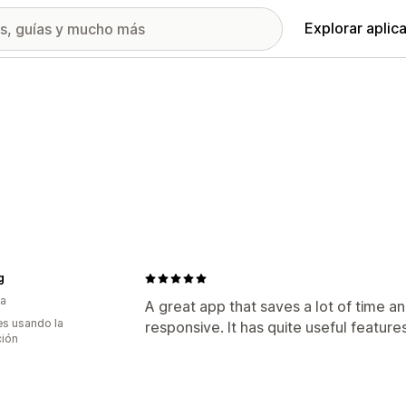
Explorar aplic
g
ia
A great app that saves a lot of time 
s usando la
responsive. It has quite useful feature
ción