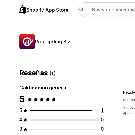
Shopify App Store
Retargeting Biz
Reseñas
(1)
Calificación general
Nika.b
5
Bulgar
5 mese
5
1
aplica
4
0
3
0