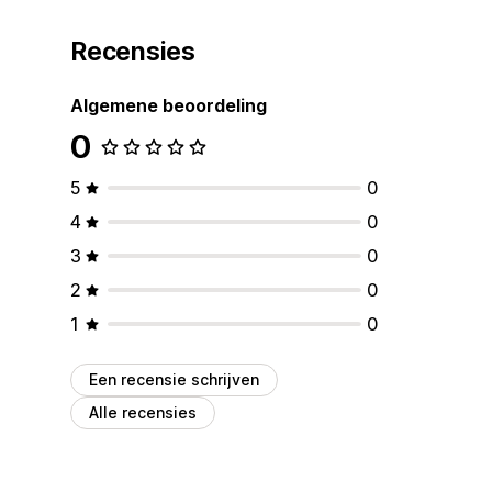
Recensies
Algemene beoordeling
0
5
0
4
0
3
0
2
0
1
0
Een recensie schrijven
Alle recensies