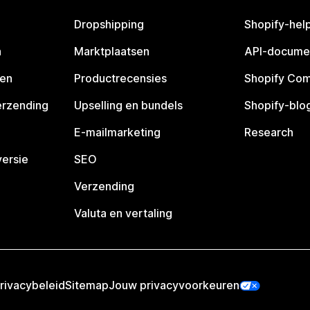
Dropshipping
Shopify-hel
n
Marktplaatsen
API-docume
pen
Productrecensies
Shopify Co
erzending
Upselling en bundels
Shopify-blo
E-mailmarketing
Research
ersie
SEO
Verzending
Valuta en vertaling
rivacybeleid
Sitemap
Jouw privacyvoorkeuren