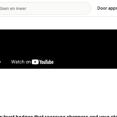
Door apps
ij met uitgelichte afbeeldingen
 trust badges that reassure shoppers and your sto