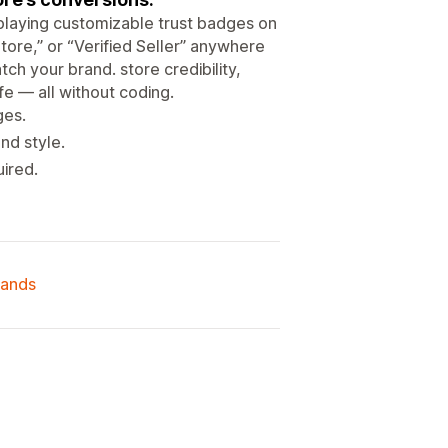
playing customizable trust badges on
tore,” or “Verified Seller” anywhere
ch your brand. store credibility,
e — all without coding.
ges.
nd style.
ired.
lands