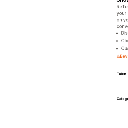
ReTec
your 
on yo
conve
Dis
Cho
Cus
Bev
Talen
Categ