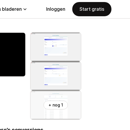
 bladeren
Inloggen
Start gratis
+ nog 1
re’s conversions.