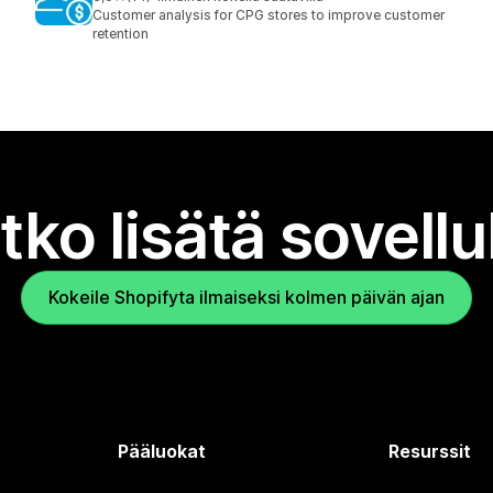
14 arvostelua yhteensä
Customer analysis for CPG stores to improve customer
retention
tko lisätä sovell
Kokeile Shopifyta ilmaiseksi kolmen päivän ajan
Pääluokat
Resurssit