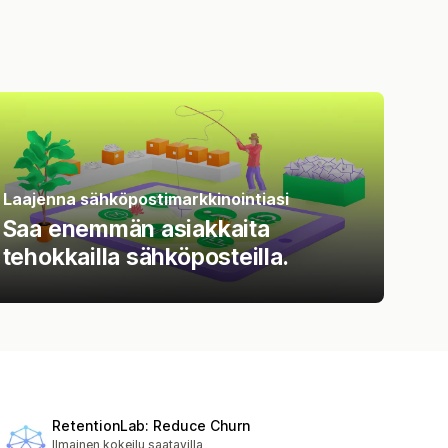
Laajenna sähköpostimarkkinointiasi
Saa enemmän asiakkaita
tehokkailla sähköposteilla.
RetentionLab: Reduce Churn
Ilmainen kokeilu saatavilla