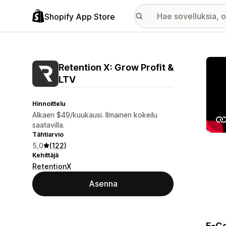
Shopify App Store
Esitt
Retention X: Grow Profit &
LTV
Hinnoittelu
Alkaen $49/kuukausi. Ilmainen kokeilu
saatavilla.
Tähtiarvio
5,0
(122)
Kehittäjä
RetentionX
Asenna
E-Co