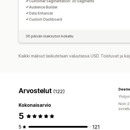
Customer Segmentation: 30 Segments
Audience Builder
Data Enhancer
Custom Dashboard
30 päivän maksuton kokeilu
Kaikki maksut laskutetaan valuutassa USD. Toistuvat ja kä
Arvostelut
Deeme
(122)
Yhdysv
Noin 2
Kokonaisarvio
sovell
5
5
121