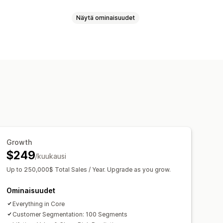
Näytä ominaisuudet
uranta
Tapahtumien seuranta
ollisuusanalyysi
Kohorttianalyysi
tio
Kassan analytiikka
oa koskevat tiedot
UTM-seuranta
Hylätty ostoskori
Growth
$249
/kuukausi
Up to 250,000$ Total Sales / Year. Upgrade as you grow.
shboardit
alyysi
Mukautetut raportit
Ominaisuudet
Ennakoiminen
Everything in Core
GDPR:n noudattaminen
Customer Segmentation: 100 Segments