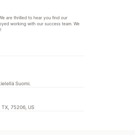
 are thrilled to hear you find our
joyed working with our success team. We
!
ielellä Suomi.
, TX, 75206, US