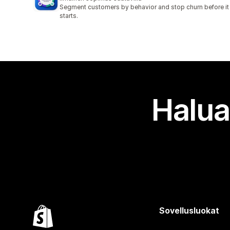
Segment customers by behavior and stop churn before it
starts.
Halua
Sovellusluokat