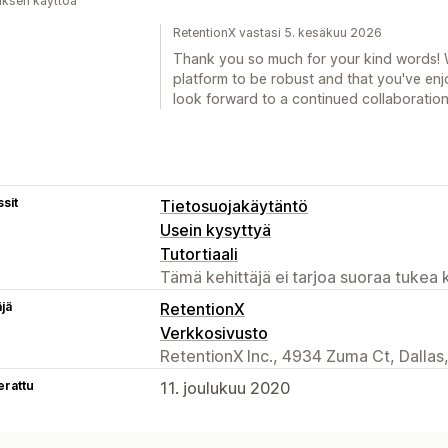
uksen käyttöä
RetentionX vastasi 5. kesäkuu 2026
Thank you so much for your kind words! We
platform to be robust and that you've en
look forward to a continued collaboration
sit
Tietosuojakäytäntö
Usein kysyttyä
Tutortiaali
Tämä kehittäjä ei tarjoa suoraa tukea k
äjä
RetentionX
Verkkosivusto
RetentionX Inc., 4934 Zuma Ct, Dallas
erattu
11. joulukuu 2020