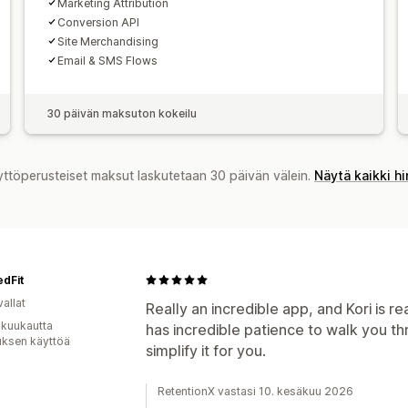
Marketing Attribution
Conversion API
Site Merchandising
Email & SMS Flows
30 päivän maksuton kokeilu
yttöperusteiset maksut laskutetaan 30 päivän välein.
Näytä kaikki h
dFit
allat
Really an incredible app, and Kori is r
 kuukautta
has incredible patience to walk you t
uksen käyttöä
simplify it for you.
RetentionX vastasi 10. kesäkuu 2026