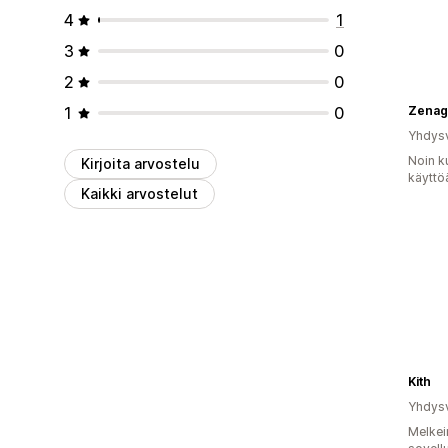
4
1
3
0
2
0
1
0
Zenag
Yhdysv
Noin k
Kirjoita arvostelu
käyttö
Kaikki arvostelut
Kith
Yhdysv
Melkei