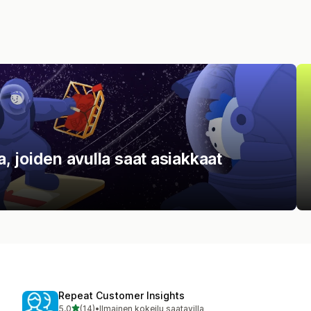
la, joiden avulla saat asiakkaat
Repeat Customer Insights
/ 5 tähteä
5,0
(14)
•
Ilmainen kokeilu saatavilla