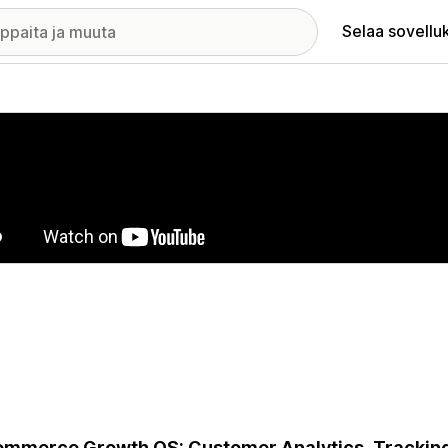
Selaa sovellu
elykuvagalleria
mmerce Growth OS: Customer Analytics, Tracking,