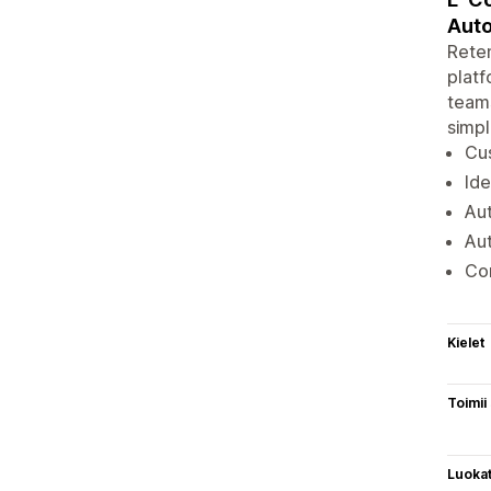
Auto
Reten
platf
teams
simpl
Cus
Ide
Au
Aut
Con
Kielet
Toimii
Luoka