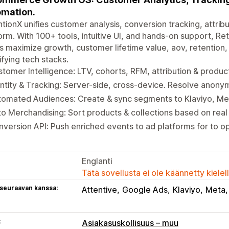
mation.
tionX unifies customer analysis, conversion tracking, attrib
orm. With 100+ tools, intuitive UI, and hands-on support, 
 maximize growth, customer lifetime value, aov, retention, 
ifying tech stacks.
tomer Intelligence: LTV, cohorts, RFM, attribution & product
ntity & Tracking: Server-side, cross-device. Resolve anony
tomated Audiences: Create & sync segments to Klaviyo, Me
o Merchandising: Sort products & collections based on real
version API: Push enriched events to ad platforms for to o
Englanti
Tätä sovellusta ei ole käännetty kiele
 seuraavan kanssa:
Attentive
Google Ads
Klaviyo
Meta
t
Asiakasuskollisuus – muu