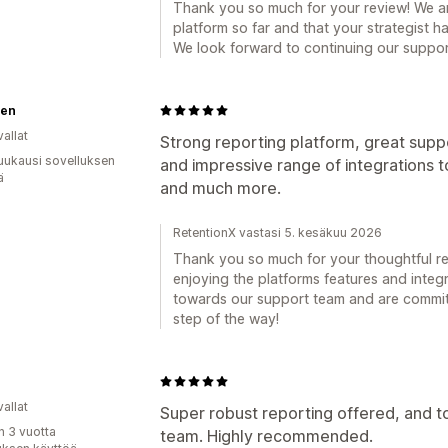
Thank you so much for your review! We ar
platform so far and that your strategist 
We look forward to continuing our suppor
en
allat
Strong reporting platform, great suppo
uukausi sovelluksen
and impressive range of integrations t
ä
and much more.
RetentionX vastasi 5. kesäkuu 2026
Thank you so much for your thoughtful r
enjoying the platforms features and integ
towards our support team and are commit
step of the way!
allat
Super robust reporting offered, and t
n 3 vuotta
team. Highly recommended.