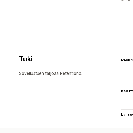
sovell
Tuki
Resurs
Sovellustuen tarjoaa RetentionX.
Kehitt
Lanse