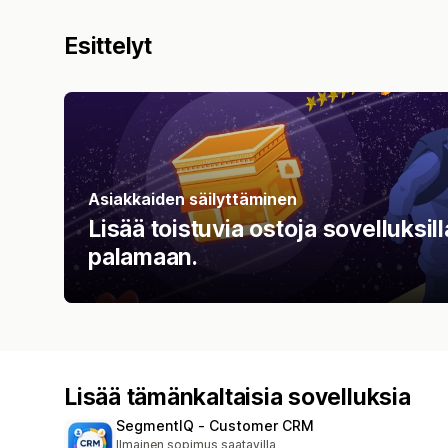
Esittelyt
Asiakkaiden säilyttäminen
Lisää toistuvia ostoja sovelluksil
palamaan.
Lisää tämänkaltaisia sovelluksia
SegmentIQ ‑ Customer CRM
Ilmainen sopimus saatavilla