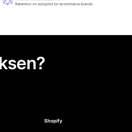
Retention on autopilot for ecommerce brands
uksen?
Shopify