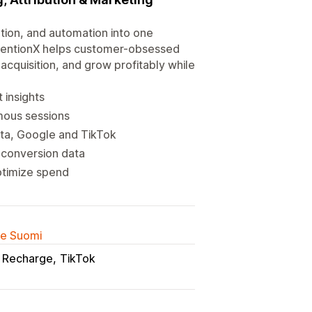
ution, and automation into one
RetentionX helps customer-obsessed
acquisition, and grow profitably while
 insights
mous sessions
ta, Google and TikTok
 conversion data
ptimize spend
lle Suomi
Recharge
TikTok