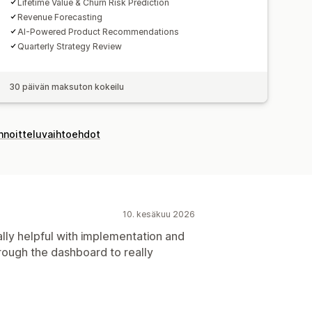
Lifetime Value & Churn Risk Prediction
Revenue Forecasting
AI-Powered Product Recommendations
Quarterly Strategy Review
30 päivän maksuton kokeilu
innoitteluvaihtoehdot
10. kesäkuu 2026
eally helpful with implementation and
hrough the dashboard to really