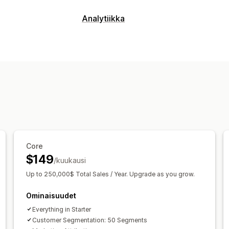
Analytiikka
Asiakkaiden käyttäytyminen
Reaaliaikainen seuranta
Toiminnan se
Segmentointi
Elinkaariarvo (LTV)
Usk
Markkinointi ja myynti
Tekoälytiedot
Markkinoinnin attribuu
Mainontakulujen tuotto (ROAS)
Voitt
Ostosten seuranta
Suppilon analyysi
Pikseliseuranta
Core
$149
/kuukausi
Kuvalliset materiaalit ja raportit
Up to 250,000$ Total Sales / Year. Upgrade as you grow.
Analytiikan dashboard
Mukautetut da
Raportit useista kaupoista
Vertailuan
Ominaisuudet
Tietojen vienti
Historiallinen analyysi
Everything in Starter
Raportoinnin ajastaminen
Ilmoitukset
Customer Segmentation: 50 Segments