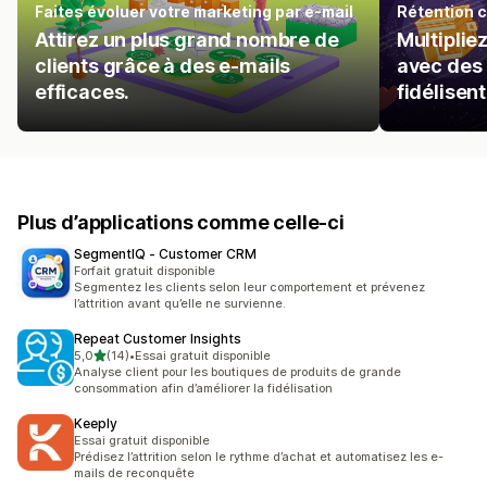
Faites évoluer votre marketing par e-mail
Rétention c
Attirez un plus grand nombre de
Multiplie
clients grâce à des e-mails
avec des 
efficaces.
fidélisent
Plus d’applications comme celle-ci
SegmentIQ ‑ Customer CRM
Forfait gratuit disponible
Segmentez les clients selon leur comportement et prévenez
l’attrition avant qu’elle ne survienne.
Repeat Customer Insights
étoile(s) sur 5
5,0
(14)
•
Essai gratuit disponible
14 avis au total
Analyse client pour les boutiques de produits de grande
consommation afin d’améliorer la fidélisation
Keeply
Essai gratuit disponible
Prédisez l’attrition selon le rythme d’achat et automatisez les e-
mails de reconquête