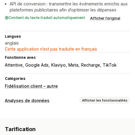
API de conversion : transmettre les événements enrichis aux
plateformes publicitaires afin d’optimiser les dépenses
Contient du texte traduit automatiquement
Afficher l’original
Langues
anglais
Cette application n’est pas traduite en français
Fonctionne avec
Attentive
Google Ads
Klaviyo
Meta
Recharge
TikTok
Catégories
Fidélisation client – autre
Analyses de données
Afficher les fonctionnalités
Comportement du client
Suivi en temps réel
Suivi de l’activité
Tarification
Suivi de l’événement
Segmentation