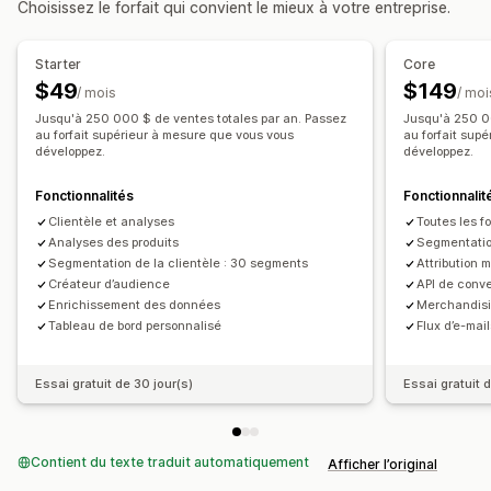
Choisissez le forfait qui convient le mieux à votre entreprise.
Valeur vie client (LTV)
Analyse de la fidélité
Analyse de cohorte
Starter
Core
Marketing et ventes
$49
$149
/ mois
/ moi
Connaissances issues de l’IA
Attribution marketing
Jusqu'à 250 000 $ de ventes totales par an. Passez
Jusqu'à 250 00
Analyse des données de paiement
au forfait supérieur à mesure que vous vous
au forfait sup
développez.
développez.
Retour sur investissement publicitaire (ROAS)
Informations sur les bénéfices
Suivi des achats
Fonctionnalités
Fonctionnalit
Analyse de l’entonnoir
Suivi UTM
Panier abandonné
Clientèle et analyses
Toutes les fo
Analyses des produits
Segmentatio
Suivi de pixel
Segmentation de la clientèle : 30 segments
Attribution 
Créateur d’audience
API de conv
Supports visuels et rapports
Enrichissement des données
Merchandisi
Tableau de bord des analyses de données
Tableau de bord personnalisé
Flux d’e-mai
Tableaux de bord personnalisés
Rapports multi-boutiques
Analyse comparative
Essai gratuit de 30 jour(s)
Essai gratuit 
Rapports personnalisés
Exportation des données
Analyse de l’historique
Prévisions
Planification des rapports
Contient du texte traduit automatiquement
Notifications
Afficher l’original