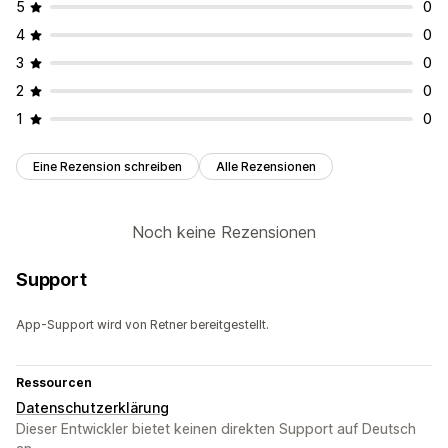
5
0
Abonnentenverwaltung
4
0
Automatische Benachrichtigungen
Abonnentenliste
3
0
Segmente
Conversion-Tracking
Engagement-Tracking
2
0
1
0
Eine Rezension schreiben
Alle Rezensionen
Noch keine Rezensionen
Support
App-Support wird von Retner bereitgestellt.
Ressourcen
Datenschutzerklärung
Dieser Entwickler bietet keinen direkten Support auf Deutsch