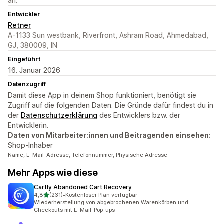
an.
Entwickler
Retner
A-1133 Sun westbank, Riverfront, Ashram Road, Ahmedabad,
GJ, 380009, IN
Eingeführt
16. Januar 2026
Datenzugriff
Damit diese App in deinem Shop funktioniert, benötigt sie
Zugriff auf die folgenden Daten. Die Gründe dafür findest du in
der
Datenschutzerklärung
des Entwicklers bzw. der
Entwicklerin.
Daten von Mitarbeiter:innen und Beitragenden einsehen:
Shop-Inhaber
Name, E-Mail-Adresse, Telefonnummer, Physische Adresse
Mehr Apps wie diese
Cartly Abandoned Cart Recovery
von 5 Sternen
4,8
(231)
•
Kostenloser Plan verfügbar
231 Rezensionen insgesamt
Wiederherstellung von abgebrochenen Warenkörben und
Checkouts mit E-Mail-Pop-ups