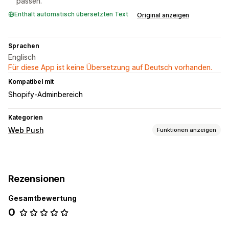
passen.
Enthält automatisch übersetzten Text
Original anzeigen
Sprachen
Englisch
Für diese App ist keine Übersetzung auf Deutsch vorhanden.
Kompatibel mit
Shopify-Adminbereich
Kategorien
Web Push
Funktionen anzeigen
Benachrichtigungsarten
Warenkorbwiederherstellung
Wieder auf Lager
Rezensionen
Benutzerdefinierte Events
Flash-Verkäufe
Bestellupdates
Preisbenachrichtigungen
Produktankündigungen
Gesamtbewertung
Werbeaktionen
Erinnerungen
Begrüßungsnachrichten
0
Retargeting