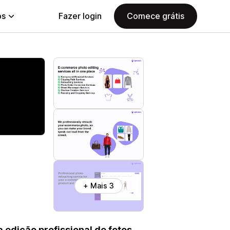
ps
Fazer login
Comece grátis
+ Mais 3
 edição profissional de fotos