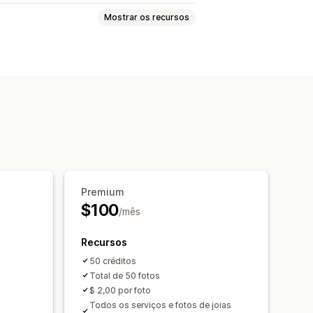
Mostrar os recursos
tação de imagens
do personalizados
Marcas-d'água
rmato
Baixar
Upload de arquivo
namento
Premium
$100
/mês
Recursos
50 créditos
Total de 50 fotos
$ 2,00 por foto
Todos os serviços e fotos de joias