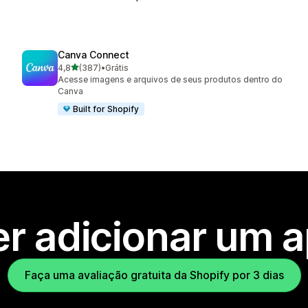
Canva Connect
de 5 estrelas
4,8
(387)
•
Grátis
387 avaliações ao todo
Acesse imagens e arquivos de seus produtos dentro do
Canva
Built for Shopify
r adicionar um 
Faça uma avaliação gratuita da Shopify por 3 dias