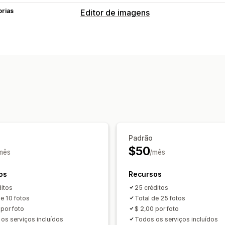
orias
Editor de imagens
Otimização de imagens
Remoção do plano de fundo
Compac
Controle de qualidade
Planos de fun
Edição em massa
Nomes de arquivos
Conversão de fo
Compactação
Recorte
Redimensio
Padrão
$50
mês
/mês
os
Recursos
ditos
25 créditos
de 10 fotos
Total de 25 fotos
 por foto
$ 2,00 por foto
os serviços incluídos
Todos os serviços incluídos