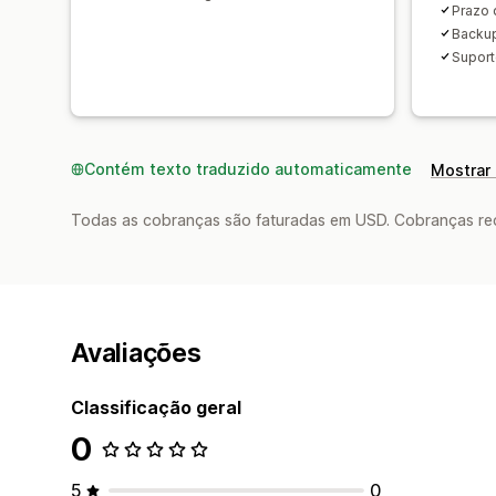
Prazo 
Backup
Suport
Contém texto traduzido automaticamente
Mostrar 
Todas as cobranças são faturadas em USD. Cobranças reco
Avaliações
Classificação geral
0
5
0