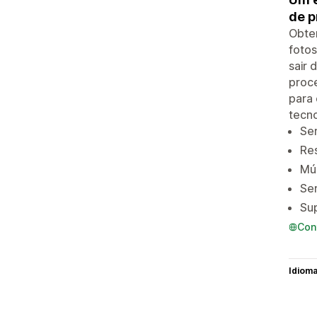
de p
Obten
foto
sair 
proce
para
tecno
Se
Res
Múl
Ser
Sup
Con
Idiom