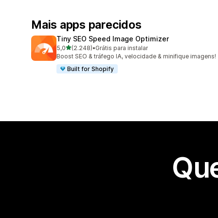
Mais apps parecidos
Tiny SEO Speed Image Optimizer
de 5 estrelas
5,0
(2.248)
•
Grátis para instalar
2248 avaliações ao todo
Boost SEO & tráfego IA, velocidade & minifique imagens!
Built for Shopify
Que