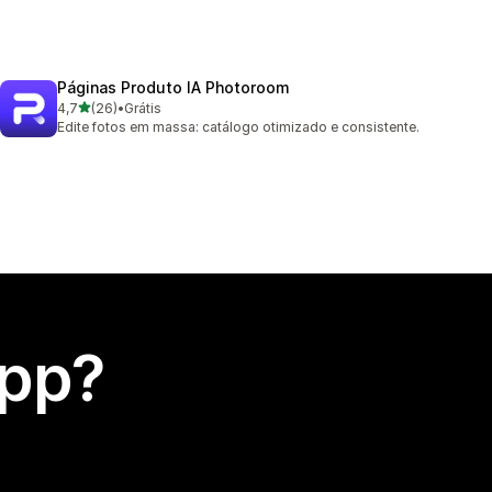
Páginas Produto IA Photoroom
de 5 estrelas
4,7
(26)
•
Grátis
26 avaliações ao todo
Edite fotos em massa: catálogo otimizado e consistente.
app?