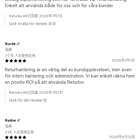
Enkelt att använda både för oss och för våra kunder.
Returbo AB已回复 2026年7月7日
tack snälla för review 😍😍
Burde
瑞典
7个月 人在使用应用
2026年7月1日
Returhantering är en viktig del av kundupplevelsen, men även
för intern hantering och administration. Vi kan enkelt räkna hem
en positiv ROI på att använda Returbo.
Returbo AB已回复 2026年7月2日
tack för din review 😍
Radne
瑞典
21天 人在使用应用
2026年6月12日