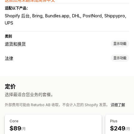
适配以下产品：
Shopify 后台
Bring
Bundles.app
DHL
PostNord
Shippypro
UPS
类别
退货和换货
显示功能
退货选项
法律
显示功能
自动退款
手动退款
换货
替换
二维码
礼品卡
商店抵扣额
合规
礼品退货
折扣码
数据隐私
服务条款
合规报告
退货管理
定价
自定义
自动批准
退货门户
自定义政策
不可退货商品
退货时限
选择最适合您业务的套餐。
小组件位置
多语言
退货原因
多语言
发货标签
退货跟踪
短信通知
电子邮件通知
外部费用可能由 Returbo AB 收取，不会计入您的 Shopify 发票。
详细了解
自定义品牌营销
退款管理
库存更新
分析
Core
Plus
$89
$249
/月
/月