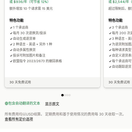
或 $936/年（可节省 12%）
或 $2,544/年
额外增加 10 个请求需 15 美元
超过限制后，额外
特色功能
特色功能
1 个承运商
3 个承运商
每月 30 次退换货/投诉
每月 200 
自动生成退货单
3 种语言 - 英
2 种语言 - 英语 + 另外 1 种
为退货附加图
自动多属性换货
每种请求类型 
投诉可附加图片和备注
自定义退货表
欧盟指令 2023/2673 的撤回表格
每个承运商可
自动跟踪退货
30 天免费试用
30 天免费试用
包含自动翻译的文本
显示原文
所有费用均以USD结算。 定期费用和基于使用情况的费用每 30 天收取一次。
查看所有定价选项