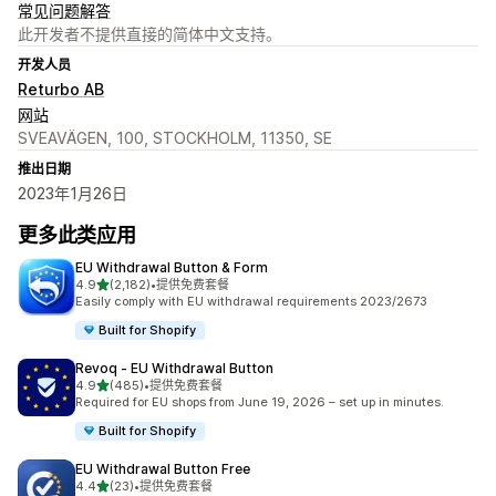
常见问题解答
此开发者不提供直接的简体中文支持。
开发人员
Returbo AB
网站
SVEAVÄGEN, 100, STOCKHOLM, 11350, SE
推出日期
2023年1月26日
更多此类应用
EU Withdrawal Button & Form
星（满分 5 星）
4.9
(2,182)
•
提供免费套餐
总共 2182 条评论
Easily comply with EU withdrawal requirements 2023/2673
Built for Shopify
Revoq ‑ EU Withdrawal Button
星（满分 5 星）
4.9
(485)
•
提供免费套餐
总共 485 条评论
Required for EU shops from June 19, 2026 – set up in minutes.
Built for Shopify
EU Withdrawal Button Free
星（满分 5 星）
4.4
(23)
•
提供免费套餐
总共 23 条评论