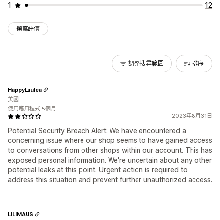
1
12
撰寫評價
調整搜尋範圍
排序
HappyLaulea
美國
使用應用程式 5個月
2023年8月31日
Potential Security Breach Alert: We have encountered a
concerning issue where our shop seems to have gained access
to conversations from other shops within our account. This has
exposed personal information. We're uncertain about any other
potential leaks at this point. Urgent action is required to
address this situation and prevent further unauthorized access.
LILIMAUS