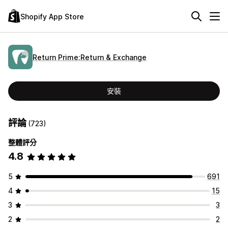
Shopify App Store
Return Prime:Return & Exchange
安裝
評論
(723)
整體評分
4.8
5
691
4
15
3
3
2
2