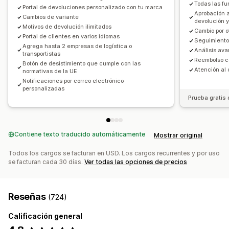
Todas las fu
Portal de devoluciones personalizado con tu marca
Actualizaciones de pedidos
Notificaciones de correo electrónico
Aprobación 
Cambios de variante
devolución 
Informes y estadísticas de envíos
Promoción de marca personalizada
Motivos de devolución ilimitados
Cambio por o
Portal de clientes en varios idiomas
Gestión de reembolsos
Actualizaciones de existencias
Seguimiento
Agrega hasta 2 empresas de logística o
Análisis av
Listas de bloqueo del cliente
Informes y estadísticas
transportistas
Reembolso c
Botón de desistimiento que cumple con las
Atención al 
normativas de la UE
Notificaciones por correo electrónico
personalizadas
Prueba gratis 
Contiene texto traducido automáticamente
Mostrar original
Todos los cargos se facturan en USD. Los cargos recurrentes y por uso
se facturan cada 30 días.
Ver todas las opciones de precios
Reseñas
(724)
Calificación general