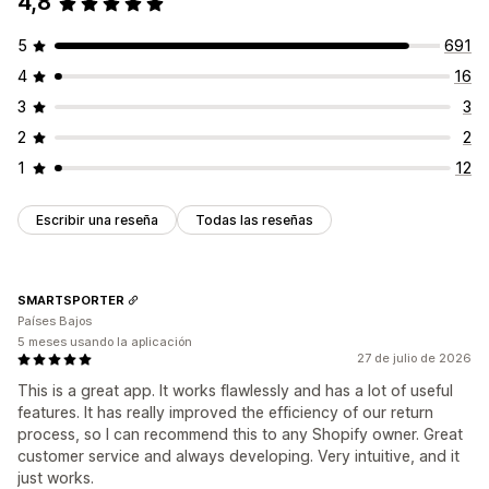
4,8
5
691
4
16
3
3
2
2
1
12
Escribir una reseña
Todas las reseñas
SMARTSPORTER
Países Bajos
5 meses usando la aplicación
27 de julio de 2026
This is a great app. It works flawlessly and has a lot of useful
features. It has really improved the efficiency of our return
process, so I can recommend this to any Shopify owner. Great
customer service and always developing. Very intuitive, and it
just works.