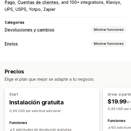
Pago
Cuentas de clientes
and 100+ integrations
Klaviyo
UPS
USPS
Yotpo
Zapier
Categorías
Devoluciones y cambios
Mostrar funciones
Opciones de devolución
Envíos
Mostrar funciones
Reembolsos automatizados
Reembolsos manuales
Etiquetas y embalaje
Cambios
Reemplazos
Devoluciones en la tienda física
Creación de etiquetas
Validación de direcciones
Códigos QR
Tarjetas de regalo
Crédito en tienda
Precios
Documentos aduaneros
Etiquetas de devolución
Devoluciones de regalos
Códigos de descuento
Elige el plan que mejor se adapte a tu negocio.
Escaneo de códigos de barras
Sincronización de pedidos
Gestión de devoluciones
Múltiples idiomas
Selección de empresa de transportes
Aprobaciones automatizadas
Portal de devoluciones
Start
Grow: a parti
Tarifas de envío
Políticas personalizadas
$19.99
Instalación gratuita
al
Gestión de envíos
Artículos que no se pueden devolver
0,49 USD por s
0,49 USD por solicitud adicional
Sincronización de pedidos
Seguimiento en tiempo real
Plazos de la devolución
Motivos de devolución
Funciones
Página de seguimiento de promoción de marca
Múltiples idiomas
Etiquetas de envíos
Funciones
60 solicitud
Notificaciones de correo electrónico
Seguimiento de la devolución
5 solicitudes de devolución gratuitas
Notificaciones de SMS