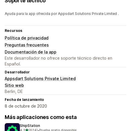
Soporte técnico
Ayuda para la app ofrecida por Appsdart Solutions Private Limited .
Recursos
Política de privacidad
Preguntas frecuentes
Documentación de la app
Este desarrollador no ofrece soporte técnico directo en
Español.
Desarrollador
Appsdart Solutions Private Limited
Sitio web
Berlin, DE
Fecha de lanzamiento
8 de octubre de 2020
Más aplicaciones como esta
ShipStation
de 5 estrellas
4.3
(624)
•
Prueba gratis disponible