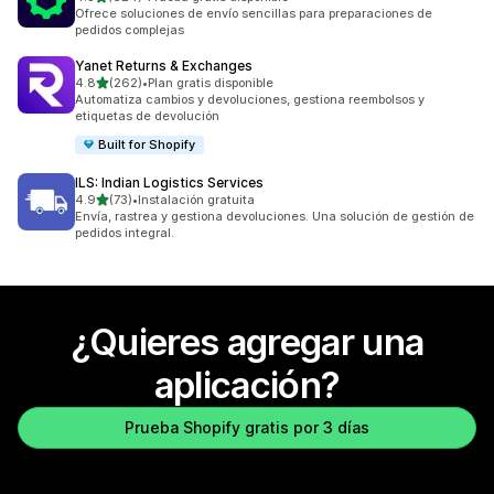
624 reseñas en total
Ofrece soluciones de envío sencillas para preparaciones de
pedidos complejas
Yanet Returns & Exchanges
de 5 estrellas
4.8
(262)
•
Plan gratis disponible
262 reseñas en total
Automatiza cambios y devoluciones, gestiona reembolsos y
etiquetas de devolución
Built for Shopify
ILS: Indian Logistics Services
de 5 estrellas
4.9
(73)
•
Instalación gratuita
73 reseñas en total
Envía, rastrea y gestiona devoluciones. Una solución de gestión de
pedidos integral.
¿Quieres agregar una
aplicación?
Prueba Shopify gratis por 3 días