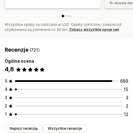
15-dniowa da
Wszystkie opłaty są naliczane w USD. Opłaty cykliczne i zależne od
użytkowania są pobierane co 30 dni.
Zobacz wszystkie opcje cen
Recenzje
(721)
Ogólna ocena
4,8
5
689
4
15
3
3
2
2
1
12
Napisz recenzję
Wszystkie recenzje