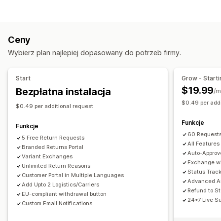
Zautomatyzowane zwroty kosztów
Etykiety i opakowanie
Ręczne zwroty kosztów
Wymiany
Pozycje zastępcze
Tworzenie etykiet
Weryfikacja adresu
Dokumenty celne
Zwroty w sklepie
Kody QR
Karty prezentowe
Ceny
Etykiety zwrotne
Skanowanie kodów kreskowych
Kredyt sklepowy
Zwroty prezentów
Kody rabatowe
Wybierz plan najlepiej dopasowany do potrzeb firmy.
Synchronizacja zamówień
Wielojęzyczne
Zarządzanie zwrotami
Wybór przewoźnika
Stawki wysyłki
Zautomatyzowane zatwierdzanie
Start
Grow - Starti
Zarządzanie przesyłkami
Portal do obsługi zwrotów
Niestandardowe polityki
$19.99
Bezpłatna instalacja
/m
Synchronizacja zamówień
Pozycje niepodlegające zwrotowi
$0.49 per addi
$0.49 per additional request
Śledzenie w czasie rzeczywistym
Okna czasowe dla zwrotów
Powody zwrotów
Funkcje
Strona śledzenia z własną marką
Powiadomienia e-mail
Wielojęzyczne
Etykiety wysyłkowe
Śledzenie zwrotów
Funkcje
60 Requests
Aktualizacje zamówienia
Analizy przesyłek
Powiadomienia SMS
5 Free Return Requests
Powiadomienia e-mail
All Features
Branded Returns Portal
Niestandardowy branding
Zarządzanie zwrotem kosztów
Auto-Approv
Variant Exchanges
Exchange wi
Aktualizacje dotyczące zapasów
Unlimited Return Reasons
Status Trac
Customer Portal in Multiple Languages
Niestandardowe listy zablokowanych
Analizy
Advanced An
Add Upto 2 Logistics/Carriers
Refund to St
EU-compliant withdrawal button
24*7 Live S
Custom Email Notifications