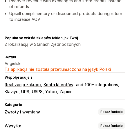
Recover revenue with exchanges and store credits instead
of refunds
Upsell complimentary or discounted products during return
to increase AOV
Popularne wśród sklepów takich jak Twój
Z lokalizacją w Stanach Zjednoczonych
Języki
Angielski
Ta aplikacja nie została przetłumaczona na język Polski
Współpracuje z
Realizacja zakupu
Konta klientów
and 100+ integrations
Klaviyo
UPS
USPS
Yotpo
Zapier
Kategorie
Zwroty i wymiany
Pokaż funkcje
Opcje zwrotu
Wysyłka
Pokaż funkcje