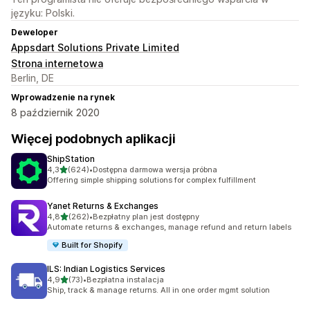
języku: Polski.
Deweloper
Appsdart Solutions Private Limited
Strona internetowa
Berlin, DE
Wprowadzenie na rynek
8 październik 2020
Więcej podobnych aplikacji
ShipStation
na 5 gwiazdek
4,3
(624)
•
Dostępna darmowa wersja próbna
Łączna liczba recenzji: 624
Offering simple shipping solutions for complex fulfillment
Yanet Returns & Exchanges
na 5 gwiazdek
4,8
(262)
•
Bezpłatny plan jest dostępny
Łączna liczba recenzji: 262
Automate returns & exchanges, manage refund and return labels
Built for Shopify
ILS: Indian Logistics Services
na 5 gwiazdek
4,9
(73)
•
Bezpłatna instalacja
Łączna liczba recenzji: 73
Ship, track & manage returns. All in one order mgmt solution