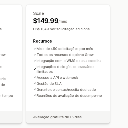
amento em tempo real
or e-mail
Branding personalizado
Notificações por e-mail
Scale
 de estoque
$149.99
 frete
s
/mês
al
US$ 0,49 por solicitação adicional
Recursos
Mais de 450 solicitações por mês
Grow
Todos os recursos do plano Grow
Integração com o WMS da sua escolha
es
Integrações de logística e usuários
ilimitados
Acesso a API e webhook
oria
Gestão de SLA
 de
Gerente de contas/receita dedicado
em tempo
Reuniões de avaliação de desempenho
Avaliação gratuita de 15 dias