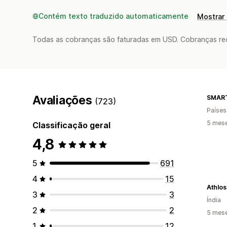
Contém texto traduzido automaticamente
Mostrar 
Todas as cobranças são faturadas em USD. Cobranças reco
Avaliações
SMAR
(723)
Países
5 mes
Classificação geral
4,8
5
691
4
15
Athlos
3
3
Índia
2
2
5 mes
1
12