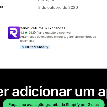
do
8 de outubro de 2020
Yanet Returns & Exchanges
de 5 estrelas
4,8
(262)
•
Plano gratuito disponível
262 avaliações ao todo
Automatize devoluções e trocas, gerencie reembolsos
facilmente
Built for Shopify
r adicionar um 
Faça uma avaliação gratuita da Shopify por 3 dias