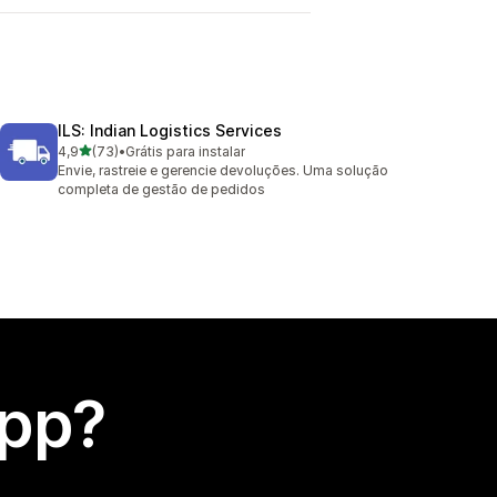
ILS: Indian Logistics Services
de 5 estrelas
4,9
(73)
•
Grátis para instalar
73 avaliações ao todo
Envie, rastreie e gerencie devoluções. Uma solução
completa de gestão de pedidos
app?