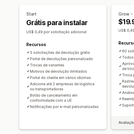
Start
Grow - 
$19.
Grátis para instalar
US$ 0,49
US$ 0,49 por solicitação adicional
Recurs
Recursos
60 sol
5 solicitações de devolução grátis
Todos 
Portal de devoluções personalizado
Aprova
Trocas de variantes
de tro
Motivos de devolução ilimitados
Troca 
Portal do cliente em vários idiomas
Rastre
Adicione até 2 empresas de logística
devol
ou transportadoras
Anális
Botão de cancelamento em
Reembo
conformidade com a UE
Suport
Notificações por e-mail personalizadas
Avaliaçã