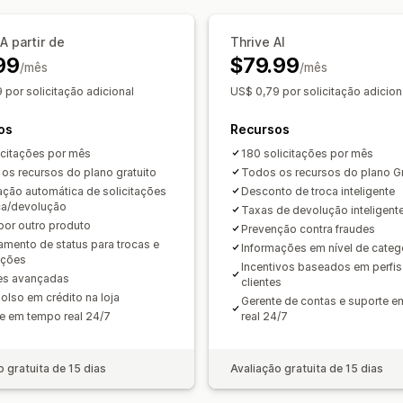
Sincronização de pedidos
Acompanh
Notificações por SMS
Notificações p
Página de rastreamento com a marca
A partir de
Thrive AI
Gestão de devoluções
Atualizações
99
$79.99
Atualizações de pedidos
Análises de
/mês
Listas de bloqueio do cliente
/mês
Análise
 por solicitação adicional
US$ 0,79 por solicitação adicion
os
Recursos
icitações por mês
180 solicitações por mês
os recursos do plano gratuito
Todos os recursos do plano 
ção automática de solicitações
Desconto de troca inteligente
ca/devolução
Taxas de devolução inteligent
por outro produto
Prevenção contra fraudes
amento de status para trocas e
Informações em nível de categ
uções
Incentivos baseados em perfis
es avançadas
clientes
lso em crédito na loja
Gerente de contas e suporte 
e em tempo real 24/7
real 24/7
o gratuita de 15 dias
Avaliação gratuita de 15 dias