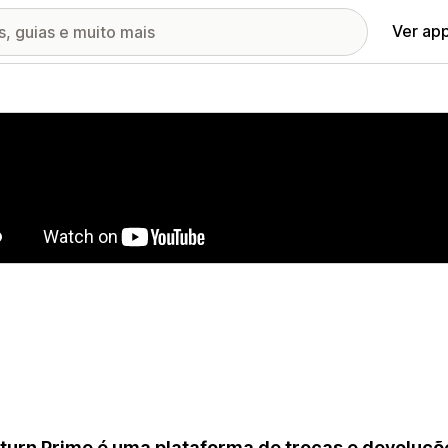
Ver ap
ia de imagens em destaque
turn Prime é uma plataforma de trocas e devoluç