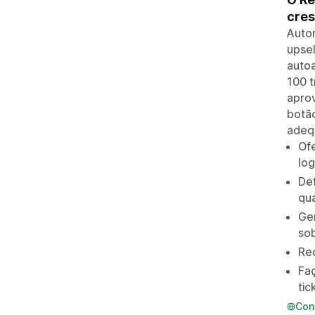
cres
Autom
upsel
autoa
100 t
aprov
botã
adeq
Of
log
Def
qua
Ger
so
Rec
Fa
tic
Con