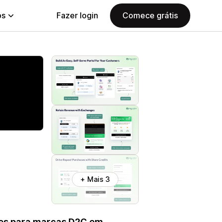
ps
Fazer login
Comece grátis
+ Mais 3
ões para marcas D2C em