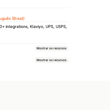
uguês (Brasil)
0+ integrations
Klaviyo
UPS
USPS
Mostrar os recursos
Mostrar os recursos
sos manuais
Trocas
Substituições
gos QR
Cartões-presente
ndereço
Documentos alfandegários
ntes
Códigos de desconto
ódigo de barras
 idiomas
Seleção de transportadora
devoluções
Políticas personalizadas
lução
Motivos das devoluções
Acompanhamento das devoluções