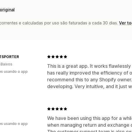
original
rrentes e calculadas por uso são faturadas a cada 30 dias.
Ver t
TSPORTER
 Baixos
This is a great app. It works flawlessly 
es usando o app
has really improved the efficiency of o
recommend this to any Shopify owner.
developing. Very intuitive, and it just 
We have been using this app for a whil
es usando o app
when managing return and exchange 
The customer support team is also exc