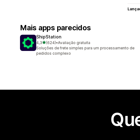
Lança
Mais apps parecidos
ShipStation
de 5 estrelas
4,3
(624)
•
Avaliação gratuita
624 avaliações ao todo
Soluções de frete simples para um processamento de
pedidos complexo
Que