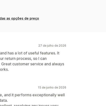
odas as opções de preço
27 de julho de 2026
and has a lot of useful features. It
ur return process, so I can
 Great customer service and always
works.
15 de junho de 2026
e, and it performs exceptionally well
data.
ellent, resolving any issues very