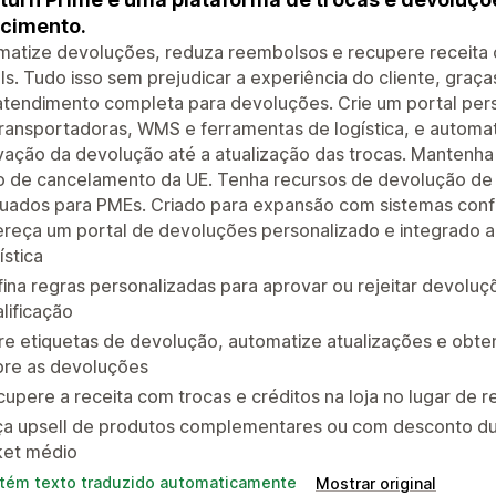
cimento.
atize devoluções, reduza reembolsos e recupere receita co
ls. Tudo isso sem prejudicar a experiência do cliente, graç
tendimento completa para devoluções. Crie um portal pers
ransportadoras, WMS e ferramentas de logística, e automat
ação da devolução até a atualização das trocas. Mantenha
o de cancelamento da UE. Tenha recursos de devolução de 
uados para PMEs. Criado para expansão com sistemas confi
ereça um portal de devoluções personalizado e integrado 
ística
ina regras personalizadas para aprovar ou rejeitar devolu
lificação
e etiquetas de devolução, automatize atualizações e obte
bre as devoluções
upere a receita com trocas e créditos na loja no lugar de 
ça upsell de produtos complementares ou com desconto du
ket médio
tém texto traduzido automaticamente
Mostrar original