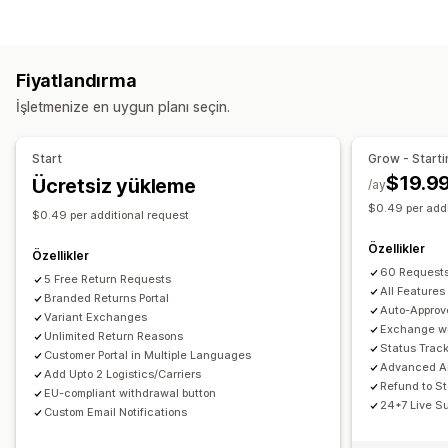
Otomatik iadeler
Manuel para iadeleri
Değişimler
Etiketler ve ambalaj
Değiştirmeler
Mağaza içi iadeler
QR kodları
Etiket oluşturma
Adres doğrulama
Gümrük belgeleri
Hediye kartları
Mağaza kredisi
Hediye iadeleri
Fiyatlandırma
İade etiketleri
Barkod tarama
Sipariş senkronizasyonu
İndirim kodları
İşletmenize en uygun planı seçin.
Çoklu dil
Taşıyıcı şirket seçimi
Kargo ücretleri
İade yönetimi
Kargoları yönetme
Otomatik onaylar
İade portalı
Özel politikalar
Start
Grow - Starti
Sipariş senkronizasyonu
Gerçek zamanlı takip
İade edilemeyen ürünler
İade süresi
İade nedenleri
$19.9
Ücretsiz yükleme
/ay
Marka öğeli takip sayfası
E-posta bildirimleri
Çoklu dil
Kargo etiketleri
İade takibi
SMS bildirimleri
$0.49 per addi
$0.49 per additional request
Sipariş güncellemeleri
Kargo analizleri
E-posta bildirimleri
Özel marka öğeleri
Özellikler
Para iadesi yönetimi
Stok güncellemeleri
Özellikler
60 Requests
Özel engelleme listeleri
5 Free Return Requests
Analizler
All Features
Branded Returns Portal
Auto-Approv
Variant Exchanges
Exchange wi
Unlimited Return Reasons
Status Trac
Customer Portal in Multiple Languages
Advanced An
Add Upto 2 Logistics/Carriers
Refund to St
EU-compliant withdrawal button
24*7 Live S
Custom Email Notifications