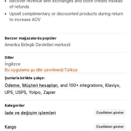
Recover revenue with exchanges and store credits instead
of refunds
Upsell complimentary or discounted products during return
to increase AOV
Benzer mağazalarda popüler
Amerika Birleşik Devletleri merkezli
Diller
İngilizce
Bu uygulama şu dile çevrilmedi:Türkçe
Şunlarla birlikte çalışır:
Ödeme
Müşteri hesapları
and 100+ integrations
Klaviyo
UPS
USPS
Yotpo
Zapier
Kategoriler
İade ve değişim işlemleri
Özellikleri göster
İade seçenekleri
Kargo
Özellikleri göster