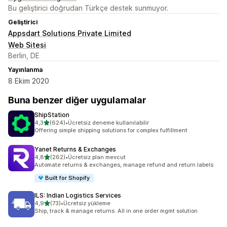
Bu geliştirici doğrudan Türkçe destek sunmuyor.
Geliştirici
Appsdart Solutions Private Limited
Web Sitesi
Berlin, DE
Yayınlanma
8 Ekim 2020
Buna benzer diğer uygulamalar
ShipStation
5 yıldız üzerinden
4,3
(624)
•
Ücretsiz deneme kullanılabilir
toplam 624 değerlendirme
Offering simple shipping solutions for complex fulfillment
Yanet Returns & Exchanges
5 yıldız üzerinden
4,8
(262)
•
Ücretsiz plan mevcut
toplam 262 değerlendirme
Automate returns & exchanges, manage refund and return labels
Built for Shopify
ILS: Indian Logistics Services
5 yıldız üzerinden
4,9
(73)
•
Ücretsiz yükleme
toplam 73 değerlendirme
Ship, track & manage returns. All in one order mgmt solution