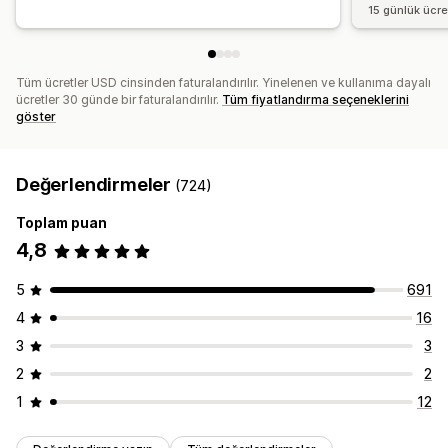
15 günlük ücr
Tüm ücretler USD cinsinden faturalandırılır. Yinelenen ve kullanıma dayalı
ücretler 30 günde bir faturalandırılır.
Tüm fiyatlandırma seçeneklerini
göster
Değerlendirmeler
(724)
Toplam puan
4,8
5
691
4
16
3
3
2
2
1
12