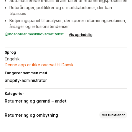
Automatiserede e-mails til alle faser af returneringsprocessen
Returårsager, politikker og e-mailskabeloner, der kan
tilpasses
Betjeningspanel til analyser, der sporer returneringsvolumen,
årsager og refusionstendenser
Indeholder maskinoversat tekst
Vis oprindelig
Sprog
Engelsk
Denne app er ikke oversat til Dansk
Fungerer sammen med
Shopify-administrator
Kategorier
Returnering og garanti – andet
Returnering og ombytning
Vis funktioner
Returneringsmuligheder