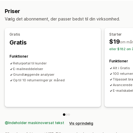
Automatiske refusioner
Ombytninger
Tilgodebeviser
Priser
Returbehandling
Vælg det abonnement, der passer bedst til din virksomhed.
Automatiske godkendelser
Returneringsportal
Tilpassede politikker
Gratis
Starter
$19
Gratis
om må
eller $182 om 
Funktioner
Funktioner
Returportal til kunder
Alt i Gratis
E-mailmeddelelser
100 returner
Grundlæggende analyser
Tilpasset br
Op til 10 returneringer pr. måned
Avancerede 
E-mailskabe
Indeholder maskinoversat tekst
Vis oprindelig