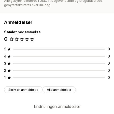
Alle gebyrer faktureres i USD. Tilbagevendende og brugsbaserede
gebyrer faktureres hver 30. dag.
Anmeldelser
Samlet bedømmelse
0
5
0
4
0
3
0
2
0
1
0
Skriv en anmeldelse
Alle anmeldelser
Endnu ingen anmeldelser