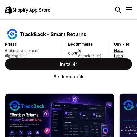
Shopify App Store
TrackBack ‑ Smart Returns
Priser
Bedømmelse
Udvikler
Gratis abonnement
(0
Nexa
0,0
tilgængeligt
Anmeldelser)
Labs
Installér
Se demobutik