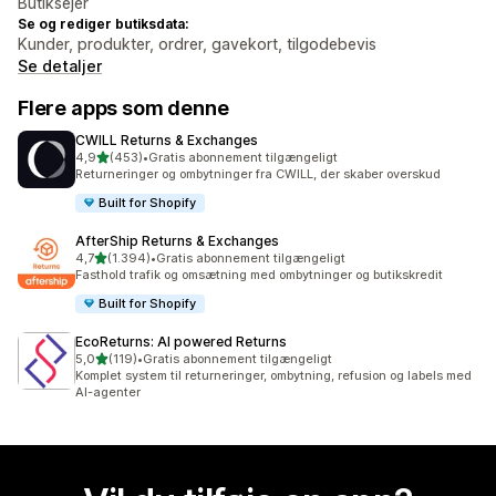
Butiksejer
Se og rediger butiksdata:
Kunder, produkter, ordrer, gavekort, tilgodebevis
Se detaljer
Flere apps som denne
CWILL Returns & Exchanges
ud af 5 stjerner
4,9
(453)
•
Gratis abonnement tilgængeligt
453 anmeldelser i alt
Returneringer og ombytninger fra CWILL, der skaber overskud
Built for Shopify
AfterShip Returns & Exchanges
ud af 5 stjerner
4,7
(1.394)
•
Gratis abonnement tilgængeligt
1394 anmeldelser i alt
Fasthold trafik og omsætning med ombytninger og butikskredit
Built for Shopify
EcoReturns: AI powered Returns
ud af 5 stjerner
5,0
(119)
•
Gratis abonnement tilgængeligt
119 anmeldelser i alt
Komplet system til returneringer, ombytning, refusion og labels med
AI-agenter