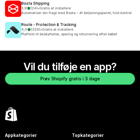
Bosta Shipping
ud af 5 stjerner
3,9
(24)
•
Gratis at installere
24 anmeldelser i alt
Automatiser din fragt med Bosta – ét betjeningspanel, fuld kontrol
Route ‑ Protection & Tracking
ud af 5 stjerner
4,0
(329)
•
Gratis at installere
329 anmeldelser i alt
Platform til beskyttelse, sporing og returnering efter købet
Vil du tilføje en app?
Prøv Shopify gratis i 3 dage
Appkategorier
Topkategorier