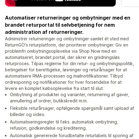
Automatiser returneringer og ombytninger med en
brandet returportal til selvbetjening for nem
administration af returneringer.
Administrer returneringer og ombytninger samlet ét sted med
ReturnGO's returplatform, der prioriterer ombytninger. Giv en
problemfri ombytningsoplevelse via Shop Now med en
automatiseret, brandet portal, der sikrer en gnidningsløs
returproces. Tilpas reglerne for din retur- og ombytningspolitik,
betingelser for berettigelse, løsninger og returårsager for at
automatisere RMA-processen og mailnotifikationer. Tilbyd
ordresporing og notifikationer for hver forsendelse for at
levere en komplet købsoplevelse fra start til slut.
Ombytning af produkter og varianter, returnering af gaver,
annullering af ordrer, butikskredit m.m.
Fleksible returårsager, opfølgende spørgsmål samt upload af
billeder og video.
Automatiseringsregler til f.eks. automatisk ombytning,
refusion, godkendelse og kreditering.
Automatisk genererede forudbetalte returlabels til sporing af