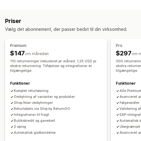
Sporing
Erstatninger
Returneringer i butikken
QR-koder
Gavekort
Brandet sporingsside
Side til ordreopslag
Tilgodebeviser
Gavereturneringer
Rabatkoder
Priser
Sporing i realtid
Tilpasset sporingslink
Oversættelse
Returbehandling
Vælg det abonnement, der passer bedst til din virksomhed.
Estimeret leveringsdato
Global sporing
Kontrolpaneler
Automatiske godkendelser
Returneringsportal
Ordreeksport
Flere fragtfirmaer
API
Analyser
Tilpassede politikker
Ikke-returnerbare varer
Premium
Pro
Notifikationer
Returneringsfrister
Årsager til returnering
Flere sprog
$147
$297
om måneden
om 
Mail
Notifikationer i realtid
SMS
Oversættelse
Fragtlabels
Returneringssporing
SMS-notifikationer
110 returneringer inkluderet pr. måned. 1,25 USD pr.
300 returnerin
Tilpassede notifikationer
ekstra returnering. Tilføjelser og integrationer er
Automatiseringer
ekstra returner
Mailnotifikationer
Tilpasset branding
tilgængelige.
tilgængelige.
Refusionshåndtering
Lageropdateringer
Funktioner
Funktioner
Kundeblokeringslister
Analyser
Komplet returløsning
Alle Premium
Ombytning af varianter og produkter
Avanceret a
Shop Now-ombytninger
Følgesedler
Returlabels via Ship by ReturnGO
Validering a
Integrationer til fragt
ERP-integrat
Butikskredit og gavekort
Automatisk 
2 sprog
Ubegrænset 
Automatisk godkendelse
Avanceret a