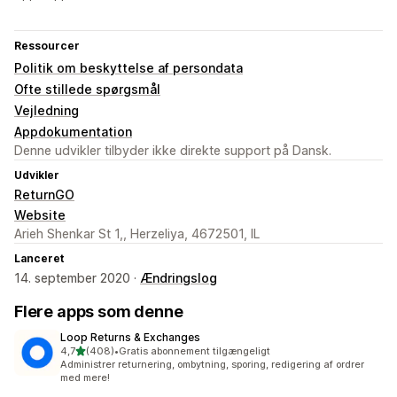
Ressourcer
Politik om beskyttelse af persondata
Ofte stillede spørgsmål
Vejledning
Appdokumentation
Denne udvikler tilbyder ikke direkte support på Dansk.
Udvikler
ReturnGO
Website
Arieh Shenkar St 1,, Herzeliya, 4672501, IL
Lanceret
14. september 2020 ·
Ændringslog
Flere apps som denne
Loop Returns & Exchanges
ud af 5 stjerner
4,7
(408)
•
Gratis abonnement tilgængeligt
408 anmeldelser i alt
Administrer returnering, ombytning, sporing, redigering af ordrer
med mere!