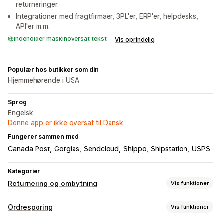
returneringer.
Integrationer med fragtfirmaer, 3PL'er, ERP'er, helpdesks,
API'er m.m.
Indeholder maskinoversat tekst
Vis oprindelig
Populær hos butikker som din
Hjemmehørende i USA
Sprog
Engelsk
Denne app er ikke oversat til Dansk
Fungerer sammen med
Canada Post
Gorgias
Sendcloud
Shippo
Shipstation
USPS
Kategorier
Returnering og ombytning
Vis funktioner
Returneringsmuligheder
Ordresporing
Vis funktioner
Automatiske refusioner
Manuelle refusioner
Ombytninger