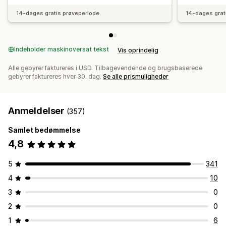
14-dages gratis prøveperiode
14-dages grat
Indeholder maskinoversat tekst
Vis oprindelig
Alle gebyrer faktureres i USD. Tilbagevendende og brugsbaserede
gebyrer faktureres hver 30. dag.
Se alle prismuligheder
Anmeldelser
(357)
Samlet bedømmelse
4,8
5
341
4
10
3
0
2
0
1
6