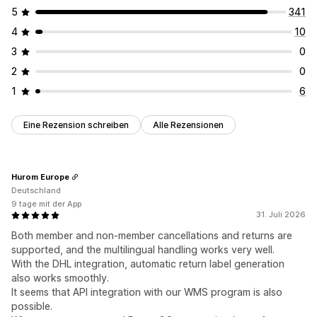
5
341
4
10
3
0
2
0
1
6
Eine Rezension schreiben
Alle Rezensionen
Hurom Europe
Deutschland
9 tage mit der App
31. Juli 2026
Both member and non‑member cancellations and returns are
supported, and the multilingual handling works very well.
With the DHL integration, automatic return label generation
also works smoothly.
It seems that API integration with our WMS program is also
possible.