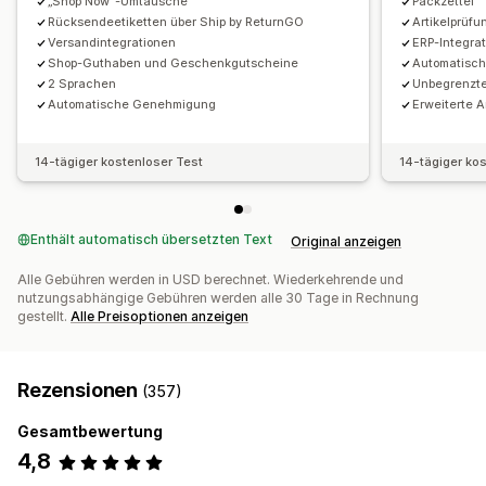
„Shop Now“-Umtausche
Packzettel
Rücksendeetiketten über Ship by ReturnGO
Artikelprüfu
Versandintegrationen
ERP-Integra
Shop-Guthaben und Geschenkgutscheine
Automatisch
2 Sprachen
Unbegrenzt
Automatische Genehmigung
Erweiterte 
14-tägiger kostenloser Test
14-tägiger ko
Enthält automatisch übersetzten Text
Original anzeigen
Alle Gebühren werden in USD berechnet. Wiederkehrende und
nutzungsabhängige Gebühren werden alle 30 Tage in Rechnung
gestellt.
Alle Preisoptionen anzeigen
Rezensionen
(357)
Gesamtbewertung
4,8