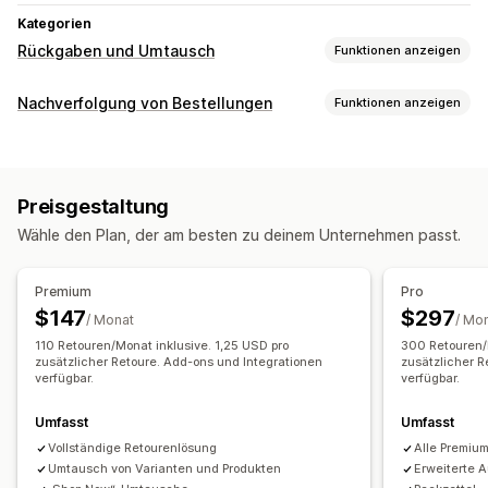
Kategorien
Rückgaben und Umtausch
Funktionen anzeigen
Rückgabeoptionen
Nachverfolgung von Bestellungen
Funktionen anzeigen
Automatische Rückerstattungen
Tracking
Manuelle Rückerstattungen
Umtauschaktionen
Ersatz
Trackingseite mit Branding
Seite für die Bestellungssuche
Rückgaben im Geschäft
QR-Codes
Geschenkgutscheine
Preisgestaltung
Tracking in Echtzeit
Benutzerdefinierter Tracking-Link
Shop-Guthaben
Geschenkrückgaben
Rabattcodes
Wähle den Plan, der am besten zu deinem Unternehmen passt.
Übersetzung
Voraussichtliches Lieferdatum
Verwaltung von Rückgaben
Globales Tracking
Dashboards
Export von Bestellungen
Automatische Genehmigungen
Rückgabeportal
Premium
Pro
Verschiedene Versanddienstleister
API
Analysen
Benutzerdefinierte Richtlinien
$147
$297
/ Monat
/ Mo
Benachrichtigungen
Nicht rückgabefähige Artikel
Rückgabefenster
110 Retouren/Monat inklusive. 1,25 USD pro
300 Retouren/
E-Mail
zusätzlicher Retoure. Add-ons und Integrationen
Benachrichtigungen in Echtzeit
SMS
Übersetzung
zusätzlicher R
Rückgabegründe
Mehrere Sprachen
Versandetiketten
verfügbar.
verfügbar.
Benutzerdefinierte Benachrichtigungen
Automatisierungen
Rückgabe-Tracking
SMS-Benachrichtigungen
Umfasst
Umfasst
E-Mail-Benachrichtigungen
Benutzerdefiniertes Branding
Vollständige Retourenlösung
Alle Premiu
Verwaltung von Rückerstattungen
Umtausch von Varianten und Produkten
Erweiterte 
Lagerbestands-Updates
Kunden-Blockierlisten
Analysen