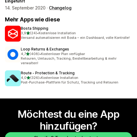
Eingeführt
14. September 2020 ·
Changelog
Mehr Apps wie diese
Bosta Shipping
von 5 Sternen
3,9
(24)
•
Kostenlose Installation
24 Rezensionen insgesamt
Versand automatisieren mit Bosta – ein Dashboard, volle Kontrolle!
Loop Returns & Exchanges
von 5 Sternen
4,7
(408)
•
Kostenloser Plan verfügbar
408 Rezensionen insgesamt
Retouren, Umtausch, Tracking, Bestellbearbeitung & mehr
verwalten!
Route ‑ Protection & Tracking
von 5 Sternen
4,0
(326)
•
Kostenlose Installation
326 Rezensionen insgesamt
Post-Purchase-Plattform für Schutz, Tracking und Retouren
Möchtest du eine App
hinzufügen?