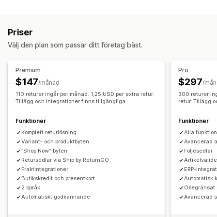
Spårning
Exchanges
Ersättningar
Returer i butik
QR-koder
Spårningssida för varumärke
Spårningssida av order
Presentkort
Värdecheck
Returer av presenter
Priser
Spårning i realtid
Anpassad spårningslänk
Översättning
Rabattkoder
Välj den plan som passar ditt företag bäst.
Beräknat leveransdatum
Global spårning
Returhantering
Instrumentpaneler
Orderexport
Flera bud
API
Automatiska godkännanden
Returportal
Premium
Pro
Analysverktyg
Anpassade policyer
Artiklar som ej kan returneras
$147
$297
/månad
/mån
Aviseringar
Returfönster
Returskäl
Flera språk
Fraktsedlar
110 returer ingår per månad. 1,25 USD per extra retur.
300 returer in
E-post
Tillägg och integrationer finns tillgängliga.
Aviseringar i realtid
SMS
Översättning
retur. Tillägg 
Returspårning
SMS-aviseringar
E-postaviseringar
Anpassade meddelanden
Automatiseringar
Anpassat varumärke
Återbetalningshantering
Funktioner
Funktioner
Lageruppdateringar
Kundblockeringslista
Analysverktyg
Komplett returlösning
Alla funktion
Variant- och produktbyten
Avancerad a
”Shop Now”-byten
Följesedlar
Retursedlar via Ship by ReturnGO
Artikelvalid
Fraktintegrationer
ERP-integrat
Butikskredit och presentkort
Automatisk 
2 språk
Obegränsat 
Automatiskt godkännande
Avancerad st