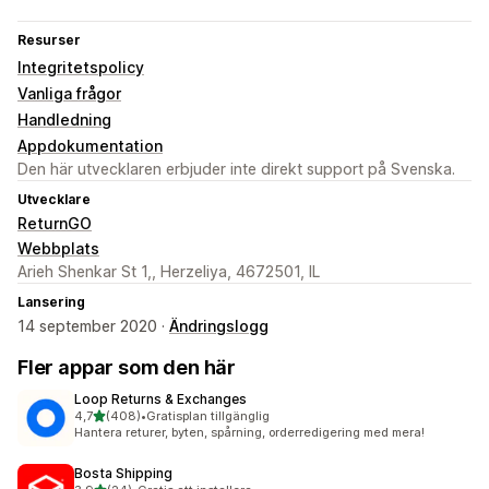
Resurser
Integritetspolicy
Vanliga frågor
Handledning
Appdokumentation
Den här utvecklaren erbjuder inte direkt support på Svenska.
Utvecklare
ReturnGO
Webbplats
Arieh Shenkar St 1,, Herzeliya, 4672501, IL
Lansering
14 september 2020 ·
Ändringslogg
Fler appar som den här
Loop Returns & Exchanges
av 5 stjärnor
4,7
(408)
•
Gratisplan tillgänglig
408 recensioner totalt
Hantera returer, byten, spårning, orderredigering med mera!
Bosta Shipping