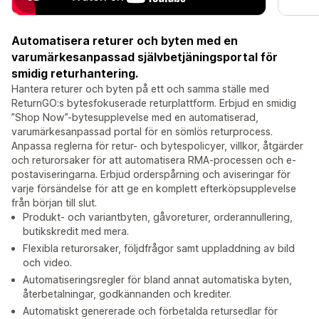
Automatisera returer och byten med en
varumärkesanpassad självbetjäningsportal för
smidig returhantering.
Hantera returer och byten på ett och samma ställe med
ReturnGO:s bytesfokuserade returplattform. Erbjud en smidig
”Shop Now”-bytesupplevelse med en automatiserad,
varumärkesanpassad portal för en sömlös returprocess.
Anpassa reglerna för retur- och bytespolicyer, villkor, åtgärder
och returorsaker för att automatisera RMA-processen och e-
postaviseringarna. Erbjud orderspårning och aviseringar för
varje försändelse för att ge en komplett efterköpsupplevelse
från början till slut.
Produkt- och variantbyten, gåvoreturer, orderannullering,
butikskredit med mera.
Flexibla returorsaker, följdfrågor samt uppladdning av bild
och video.
Automatiseringsregler för bland annat automatiska byten,
återbetalningar, godkännanden och krediter.
Automatiskt genererade och förbetalda retursedlar för