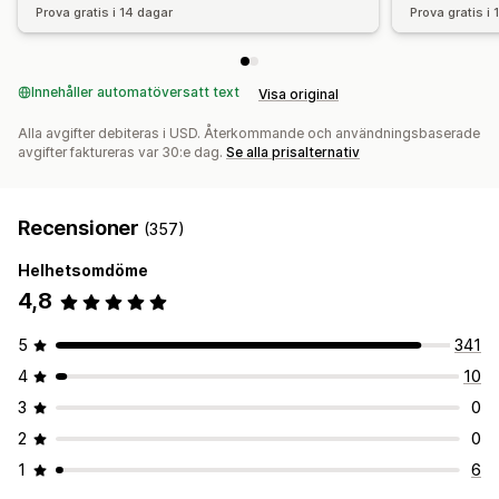
Prova gratis i 14 dagar
Prova gratis i
Innehåller automatöversatt text
Visa original
Alla avgifter debiteras i USD. Återkommande och användningsbaserade
avgifter faktureras var 30:e dag.
Se alla prisalternativ
Recensioner
(357)
Helhetsomdöme
4,8
5
341
4
10
3
0
2
0
1
6