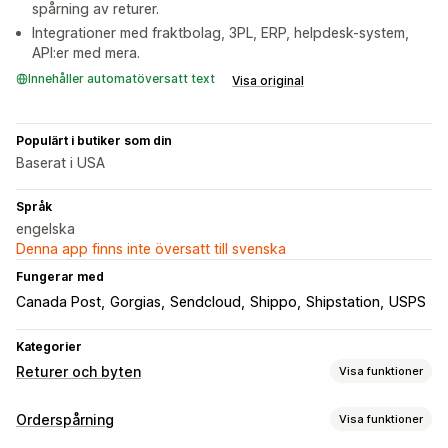
spårning av returer.
Integrationer med fraktbolag, 3PL, ERP, helpdesk-system,
API:er med mera.
Innehåller automatöversatt text
Visa original
Populärt i butiker som din
Baserat i USA
Språk
engelska
Denna app finns inte översatt till svenska
Fungerar med
Canada Post
Gorgias
Sendcloud
Shippo
Shipstation
USPS
Kategorier
Returer och byten
Visa funktioner
Returalternativ
Orderspårning
Visa funktioner
Automatiska återbetalningar
Manuella återbetalningar