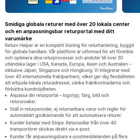
Smidiga globala returer med över 20 lokala center
och en anpassningsbar returportal med ditt
varumärke
Return Helper är en komplett lösning för returhantering, byggd
för globala handlare. Vår plattform är utformad för att förenkla
och optimera dina returprocesser och ansluter till över 20
utländska lager i USA, Kanada, Europa, Asien och Australien –
inklusive Japan, Singapore och Hongkong. Vi integrerar med
över 40 internationella fraktpartners, vilket ger dig flexibiliteten
att erbjuda lokala returadresser, sänka fraktkostnaderna och
förbättra kundnöjdheten.
Anpassa din returportal – logotyp, färg, bild och
returorsaker.
Ställ in returperioder, ej returnerbara varor och regler för
automatiskt godkännande för att automatisera returer.
Kunder betalar med Stripe. Retursedlar från över 40
transportörer skickas direkt via e-post.
Kunder får anpassningsbara e-postmeddelanden på flera