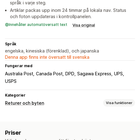
språk i varje steg.
Artiklar packas upp inom 24 timmar på lokala nav. Status
och foton uppdateras i kontrollpanelen.
Innehåller automatöversatt text
Visa original
Språk
engelska, kinesiska (förenklad), och japanska
Denna app finns inte översatt till svenska
Fungerar med
Australia Post
Canada Post
DPD
Sagawa Express
UPS
USPS
Kategorier
Returer och byten
Visa funktioner
Returalternativ
Manuella återbetalningar
Priser
Returhantering