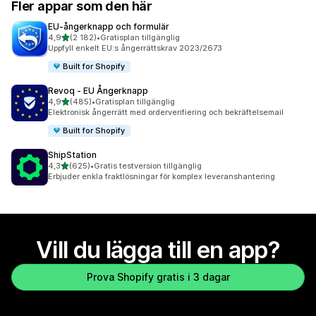
Fler appar som den här
EU‑ångerknapp och formulär
av 5 stjärnor
4,9
(2 182)
•
Gratisplan tillgänglig
2182 recensioner totalt
Uppfyll enkelt EU:s ångerrättskrav 2023/2673
Built for Shopify
Revoq ‑ EU Ångerknapp
av 5 stjärnor
4,9
(485)
•
Gratisplan tillgänglig
485 recensioner totalt
Elektronisk ångerrätt med orderverifiering och bekräftelsemail
Built for Shopify
ShipStation
av 5 stjärnor
4,3
(625)
•
Gratis testversion tillgänglig
625 recensioner totalt
Erbjuder enkla fraktlösningar för komplex leveranshantering
Vill du lägga till en app?
Prova Shopify gratis i 3 dagar