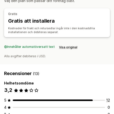
Välj den plan som passar ditt företag bäst.
Automatiska godkännanden
Returportal
Artiklar som ej kan returneras
Returfönster
Returskäl
Gratis
Flera språk
Fraktsedlar
E-postaviseringar
Gratis att installera
Kostnader för frakt och retursedlar ingår inte i den kostnadsfria
installationen och debiteras separat.
Innehåller automatöversatt text
Visa original
Alla avgifter debiteras i USD.
Recensioner
(13)
Helhetsomdöme
3,2
5
12
4
0