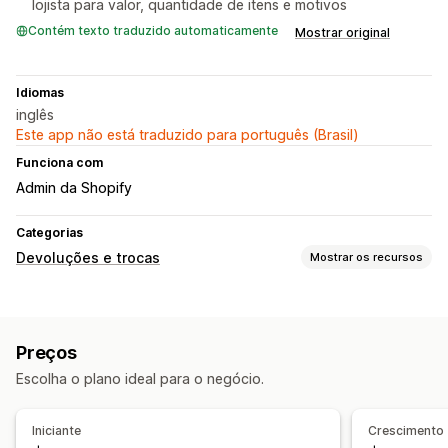
lojista para valor, quantidade de itens e motivos
Contém texto traduzido automaticamente
Mostrar original
Idiomas
inglês
Este app não está traduzido para português (Brasil)
Funciona com
Admin da Shopify
Categorias
Devoluções e trocas
Mostrar os recursos
Opções de devolução
Devoluções automatizadas
Reembolsos manuais
Trocas
Preços
Crédito na loja
Escolha o plano ideal para o negócio.
Gestão de devoluções
Notificações por e-mail
Iniciante
Crescimento