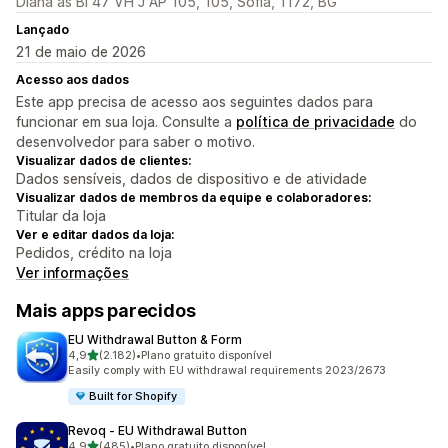
Diana as Bl 47 VH J AP 105, 105, Sofia, 1172, BG
Lançado
21 de maio de 2026
Acesso aos dados
Este app precisa de acesso aos seguintes dados para
funcionar em sua loja. Consulte a
política de privacidade
do
desenvolvedor para saber o motivo.
Visualizar dados de clientes:
Dados sensíveis, dados de dispositivo e de atividade
Visualizar dados de membros da equipe e colaboradores:
Titular da loja
Ver e editar dados da loja:
Pedidos, crédito na loja
Ver informações
Mais apps parecidos
EU Withdrawal Button & Form
de 5 estrelas
4,9
(2.182)
•
Plano gratuito disponível
2182 avaliações ao todo
Easily comply with EU withdrawal requirements 2023/2673
Built for Shopify
Revoq ‑ EU Withdrawal Button
de 5 estrelas
4,9
(485)
•
Plano gratuito disponível