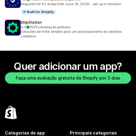
485 avaliações ao todo
Required for EU shops from June 19, 2026 – set up in minutes.
Built for Shopify
ShipStation
de 5 estrelas
4,3
(625)
•
Avaliação gratuita
625 avaliações ao todo
Soluções de frete simples para um processamento de pedidos
complexo
Quer adicionar um app?
Faça uma avaliação gratuita da Shopify por 3 dias
Categorias de app
Principais categorias