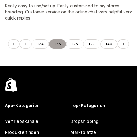
Really easy to use/set up. Easily customised to my stores
branding. Customer service on the online chat very helpful very
quick replies
1
124
125
126
127
140
App-Kategorien
Top-Kategorien
Vertriebskanäle
Dropshipping
Produkte finden
Marktplätze