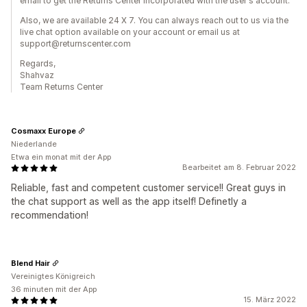
email to get the Returns Center incorporated with the user's account.
Also, we are available 24 X 7. You can always reach out to us via the
live chat option available on your account or email us at
support@returnscenter.com
Regards,
Shahvaz
Team Returns Center
Cosmaxx Europe
Niederlande
Etwa ein monat mit der App
Bearbeitet am 8. Februar 2022
Reliable, fast and competent customer service!! Great guys in
the chat support as well as the app itself! Definetly a
recommendation!
Blend Hair
Vereinigtes Königreich
36 minuten mit der App
15. März 2022