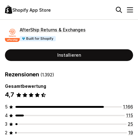
Shopify App Store
AfterShip Returns & Exchanges
Built for Shopify
Installieren
Rezensionen
(1.392)
Gesamtbewertung
4,7
5
1.166
4
115
3
25
2
19