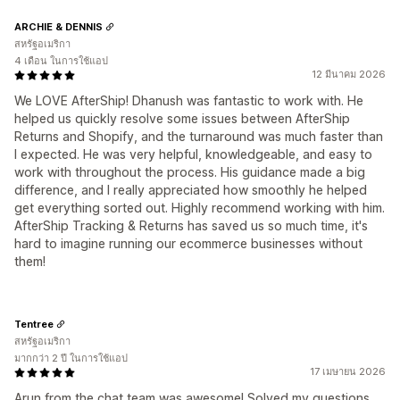
ARCHIE & DENNIS
สหรัฐอเมริกา
4 เดือน ในการใช้แอป
12 มีนาคม 2026
We LOVE AfterShip! Dhanush was fantastic to work with. He
helped us quickly resolve some issues between AfterShip
Returns and Shopify, and the turnaround was much faster than
I expected. He was very helpful, knowledgeable, and easy to
work with throughout the process. His guidance made a big
difference, and I really appreciated how smoothly he helped
get everything sorted out. Highly recommend working with him.
AfterShip Tracking & Returns has saved us so much time, it's
hard to imagine running our ecommerce businesses without
them!
Tentree
สหรัฐอเมริกา
มากกว่า 2 ปี ในการใช้แอป
17 เมษายน 2026
Arun from the chat team was awesome! Solved my questions