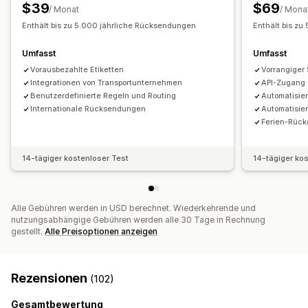
Verwaltung von Rückgaben
$39
$69
/ Monat
/ Mona
Automatische Genehmigungen
Rückgabeportal
Enthält bis zu 5.000 jährliche Rücksendungen
Enthält bis z
Benutzerdefinierte Richtlinien
Umfasst
Umfasst
Nicht rückgabefähige Artikel
Rückgabefenster
Vorausbezahlte Etiketten
Vorrangiger
Rückgabegründe
Mehrere Sprachen
Versandetiketten
Integrationen von Transportunternehmen
API-Zugang
Rückgabe-Tracking
E-Mail-Benachrichtigungen
Benutzerdefinierte Regeln und Routing
Automatisie
Benutzerdefiniertes Branding
Internationale Rücksendungen
Automatisie
Ferien-Rück
Verwaltung von Rückerstattungen
Lagerbestands-Updates
Kunden-Blockierlisten
Analysen
14-tägiger kostenloser Test
14-tägiger ko
Alle Gebühren werden in USD berechnet. Wiederkehrende und
nutzungsabhängige Gebühren werden alle 30 Tage in Rechnung
gestellt.
Alle Preisoptionen anzeigen
Rezensionen
(102)
Gesamtbewertung