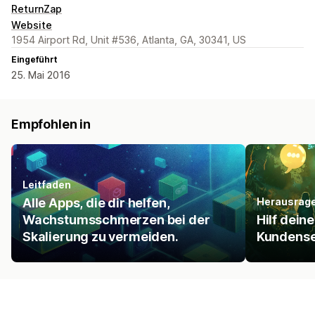
ReturnZap
Website
1954 Airport Rd, Unit #536, Atlanta, GA, 30341, US
Eingeführt
25. Mai 2016
Empfohlen in
Leitfaden
Alle Apps, die dir helfen,
Herausrage
Wachstumsschmerzen bei der
Hilf dein
Skalierung zu vermeiden.
Kundense