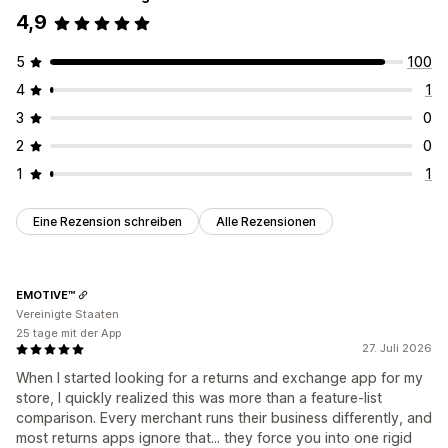
4,9
5
100
4
1
3
0
2
0
1
1
Eine Rezension schreiben
Alle Rezensionen
EMOTIVE™
Vereinigte Staaten
25 tage mit der App
27. Juli 2026
When I started looking for a returns and exchange app for my
store, I quickly realized this was more than a feature-list
comparison. Every merchant runs their business differently, and
most returns apps ignore that... they force you into one rigid