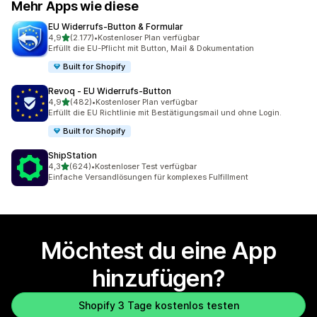
Mehr Apps wie diese
EU Widerrufs‑Button & Formular
von 5 Sternen
4,9
(2.177)
•
Kostenloser Plan verfügbar
2177 Rezensionen insgesamt
Erfüllt die EU-Pflicht mit Button, Mail & Dokumentation
Built for Shopify
Revoq ‑ EU Widerrufs‑Button
von 5 Sternen
4,9
(482)
•
Kostenloser Plan verfügbar
482 Rezensionen insgesamt
Erfüllt die EU Richtlinie mit Bestätigungsmail und ohne Login.
Built for Shopify
ShipStation
von 5 Sternen
4,3
(624)
•
Kostenloser Test verfügbar
624 Rezensionen insgesamt
Einfache Versandlösungen für komplexes Fulfillment
Möchtest du eine App
hinzufügen?
Shopify 3 Tage kostenlos testen