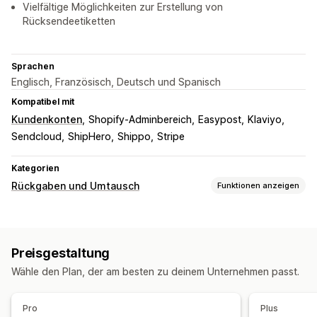
Vielfältige Möglichkeiten zur Erstellung von
Rücksendeetiketten
Sprachen
Englisch, Französisch, Deutsch und Spanisch
Kompatibel mit
Kundenkonten
Shopify-Adminbereich
Easypost
Klaviyo
Sendcloud
ShipHero
Shippo
Stripe
Kategorien
Rückgaben und Umtausch
Funktionen anzeigen
Rückgabeoptionen
Automatische Rückerstattungen
Preisgestaltung
Manuelle Rückerstattungen
Umtauschaktionen
Ersatz
Wähle den Plan, der am besten zu deinem Unternehmen passt.
Rückgaben im Geschäft
QR-Codes
Geschenkgutscheine
Shop-Guthaben
Geschenkrückgaben
Rabattcodes
Pro
Plus