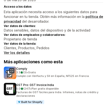
Acceso a los datos
Esta aplicación necesita acceso a los siguientes datos para
funcionar en tu tienda. Obtén más información en la
política de
privacidad
del desarrollador.
Ver datos de clientes:
Datos sensibles, datos del dispositivo y de la actividad
Ver datos de empleados y colaboradores:
Propietario de tienda
Ver datos de la tienda:
Clientes, Productos, Pedidos
Ver los detalles
Más aplicaciones como esta
Comply
de 5 estrellas
3.3
(3)
•
Gratis
3 reseñas en total
Cumple con Verifactu y SII en España, NF525 en Francia.
GST Pro: GST Invoice India
de 5 estrellas
5.0
(247)
•
Plan gratis disponible
247 reseñas en total
Facturas de GST fáciles para India. Informes, notas de crédito y
declaraciones
Built for Shopify