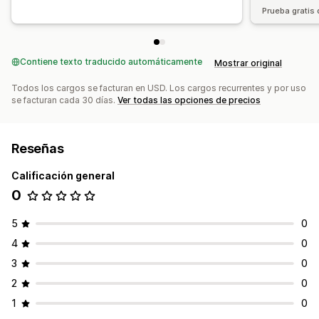
Prueba gratis 
Informes de cumplimiento
Exportación de datos
Contiene texto traducido automáticamente
Mostrar original
Todos los cargos se facturan en USD. Los cargos recurrentes y por uso
se facturan cada 30 días.
Ver todas las opciones de precios
Reseñas
Calificación general
0
5
0
4
0
3
0
2
0
1
0