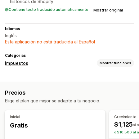
históricos de Shopify
Contiene texto traducido automáticamente
Mostrar original
Idiomas
Inglés
Esta aplicación no está traducida al Español
Categorías
Impuestos
Mostrar funciones
Seguimiento de obligaciones
Seguimiento del umbral
Precios
Cálculo de impuestos
Elige el plan que mejor se adapte a tu negocio.
Tasas de impuestos
Gestión de tasa
Registro
Inicial
Crecimiento
$1,125
Gratis
EE. UU. (Impuesto sobre las ventas)
al 
o $10,800 al 
Informes y declaraciones