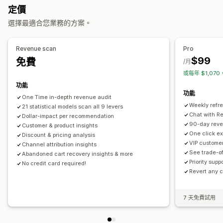
AI 深入分析
行銷歸因
利潤深入分析
購買追蹤
放棄的購物車
定價
資料追蹤
選擇最適合您業務的方案。
視覺化內容和報告
價格追蹤
趨勢分析
分析
分析控制面板
歷程分析
預測
Revenue scan
Pro
$99
免費
/月
或每年 $1,07
功能
功能
One Time in-depth revenue audit
Weekly refre
21 statistical models scan all 9 levers
Chat with Re
Dollar-impact per recommendation
90-day reve
Customer & product insights
One click e
Discount & pricing analysis
VIP customer
Channel attribution insights
See trade-o
Abandoned cart recovery insights & more
Priority supp
No credit card required!
Revert any c
7 天免費試用