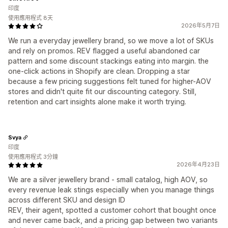
印度
使用應用程式 8天
2026年5月7日
We run a everyday jewellery brand, so we move a lot of SKUs
and rely on promos. REV flagged a useful abandoned car
pattern and some discount stackings eating into margin. the
one-click actions in Shopify are clean. Dropping a star
because a few pricing suggestions felt tuned for higher-AOV
stores and didn't quite fit our discounting category. Still,
retention and cart insights alone make it worth trying.
Svya
印度
使用應用程式 3分鐘
2026年4月23日
We are a silver jewellery brand - small catalog, high AOV, so
every revenue leak stings especially when you manage things
across different SKU and design ID
REV, their agent, spotted a customer cohort that bought once
and never came back, and a pricing gap between two variants