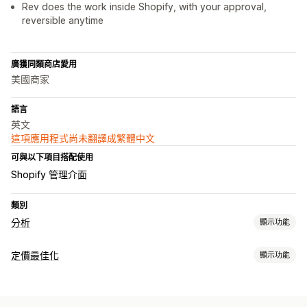
Rev does the work inside Shopify, with your approval,
reversible anytime
廣獲同類商店愛用
美國商家
語言
英文
這項應用程式尚未翻譯成繁體中文
可與以下項目搭配使用
Shopify 管理介面
類別
分析
顯示功能
顧客行為
定價最佳化
顯示功能
分群
終身價值 (LTV)
忠誠度分析
客群分析
定價管理
行銷和銷售
AI 設定規則
百分比折扣
恢復定價