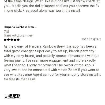
of the same design. What I like is it doesn't just throw charts at
you , it tells you the dollar impact and lets you approve the fix
in one click. Free audit alone was worth the install.
Harper's Rainbow Brew
美國
使用應用程式 大約11小時
2026年5月29日
As the owner of Harper’s Rainbow Brew, this app has been a
total game changer. Super easy to set up, blends perfectly
with my cozy brand, and actually boosts conversions without
feeling pushy. I’ve seen more engagement and more exactly
what I needed. Highly recommend The owner of the App is
very sweet and he connected with me on Zoom if you want to
see what Revenue Agent can do for your shopify store install it
for free its that easy!
支援服務