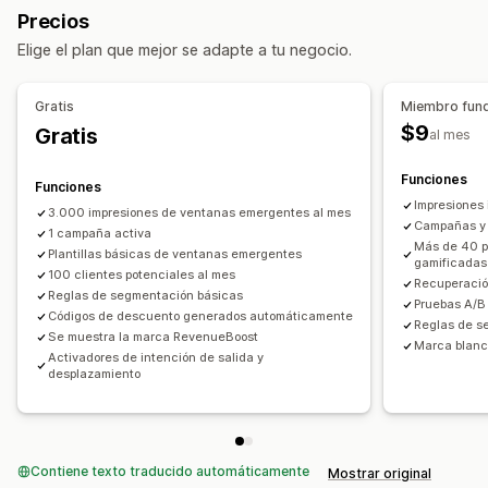
Precios
Ventanas emergentes de salida
Notificaciones de SMS
Ventanas emergentes de carrito
Intención de salida
Elige el plan que mejor se adapte a tu negocio.
Notificaciones web automáticas
Descuentos
Ruleta
Cuentas regresivas
Boletines
Mensajería en múltiples canales
Banners
Anuncios
Juegos
Gratis
Miembro fun
Carrito en varios dispositivos
Ventanas emergentes de advertencia
$9
Gratis
al mes
Ventanas emergentes de suscripción
Ventanas emergentes de gestión
Ofertas de descuentos
Ofertas por tiempo limitado
Funciones
Herramienta de edición
Plantillas
Código personalizado
Funciones
Seguimiento de conversión
Impresiones 
Fuentes personalizadas
Localización
3.000 impresiones de ventanas emergentes al mes
Flujos de trabajos automatizados
Campañas y c
1 campaña activa
Lista de captura de correos electrónicos
Campañas
Más de 40 p
Plantillas básicas de ventanas emergentes
Opciones de muestra
gamificadas
Activadores y reglas
Segmentación
Geolocalización
100 clientes potenciales al mes
Recuperació
Promoción de marca personalizada
Segmentación
Etiquetas
Informes
Reglas de segmentación básicas
Pruebas A/B
Códigos de descuento generados automáticamente
Creador de ventanas emergentes
Informes y estadísticas
Prueba A/B
Seguimiento
Reglas de 
Se muestra la marca RevenueBoost
Marca blanc
Códigos de descuento personalizados
Activadores
Activadores de intención de salida y
desplazamiento
Plantillas
Widgets personalizables
Múltiples idiomas
Prueba A/B
Reglas de segmentación
Seguimiento del comportamiento
Contiene texto traducido automáticamente
Mostrar original