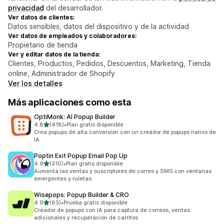
privacidad
del desarrollador.
Ver datos de clientes:
Datos sensibles, datos del dispositivo y de la actividad
Ver datos de empleados y colaboradores:
Propietario de tienda
Ver y editar datos de la tienda:
Clientes, Productos, Pedidos, Descuentos, Marketing, Tienda
online, Administrador de Shopify
Ver los detalles
Más aplicaciones como esta
OptiMonk: AI Popup Builder
de 5 estrellas
4.8
(418)
•
Plan gratis disponible
418 reseñas en total
Crea popups de alta conversión con un creador de popups nativo de
IA.
Poptin Exit Popup Email Pop Up
de 5 estrellas
4.9
(310)
•
Plan gratis disponible
310 reseñas en total
Aumenta las ventas y suscriptores de correo y SMS con ventanas
emergentes y ruletas
Wisepops: Popup Builder & CRO
de 5 estrellas
4.9
(63)
•
Prueba gratis disponible
63 reseñas en total
Creador de popups con IA para captura de correos, ventas
adicionales y recuperación de carritos