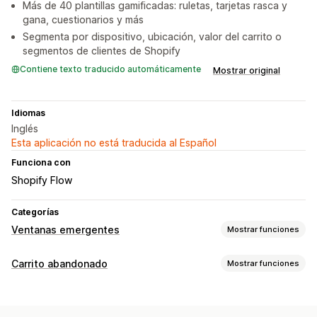
Más de 40 plantillas gamificadas: ruletas, tarjetas rasca y
gana, cuestionarios y más
Segmenta por dispositivo, ubicación, valor del carrito o
segmentos de clientes de Shopify
Contiene texto traducido automáticamente
Mostrar original
Idiomas
Inglés
Esta aplicación no está traducida al Español
Funciona con
Shopify Flow
Categorías
Ventanas emergentes
Mostrar funciones
Tipos de ventanas emergentes
Carrito abandonado
Mostrar funciones
Ventanas emergentes de ventas
Recuperación de carritos
Ventanas emergentes de correo electrónico
Recordatorios de correo electrónico
Ventanas emergentes de SMS