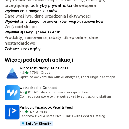
przeglądając
politykę prywatności
dewelopera.
Wyświetlanie danych klientów:
Dane wrażliwe, dane urządzenia i aktywności
Wyświetlanie danych pracowników i współpracowników:
Właściciel sklepu
Wyświetlaj i edytuj dane sklepu:
Produkty, zamówienia, rabaty, Sklep online, dane
niestandardowe
Zobacz szczegóły
Więcej podobnych aplikacji
Microsoft Clarity: AI Insights
na 5 gwiazdek
4,6
(1 798)
•
Gratis
Łączna liczba recenzji: 1798
Optimize conversions with AI analytics, recordings, heatmaps
wetracked.io Connect
na 5 gwiazdek
4,7
(99)
•
Dostępna darmowa wersja próbna
Łączna liczba recenzji: 99
Connect your store to the wetracked.io ad tracking platform
Parkour: Facebook Pixel & Feed
na 5 gwiazdek
5,0
(175)
•
Gratis
Łączna liczba recenzji: 175
Facebook Pixel & Meta Pixel (CAPI) with Feed & Catalog
Built for Shopify