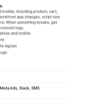
o.
mobile, including product, cart,
torefront app changes, script size
ore. When something breaks, get
 console logs.
esktop and mobile
ore
te signals
logs
Meta Ads
Slack
SMS