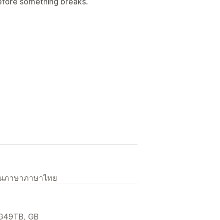
before something breaks.
เป็นภาษาภาษาไทย
, G49TB, GB