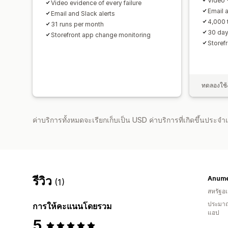
Video 
Video evidence of every failure
Email 
Email and Slack alerts
4,000 
31 runs per month
30 day
Storefront app change monitoring
Storef
ทดลองใช้ง
ค่าบริการทั้งหมดจะเรียกเก็บเป็น USD ค่าบริการที่เกิดขึ้นประ
รีวิว
Anume
(1)
สหรัฐอเ
ประมาณ
การให้คะแนนโดยรวม
แอป
5