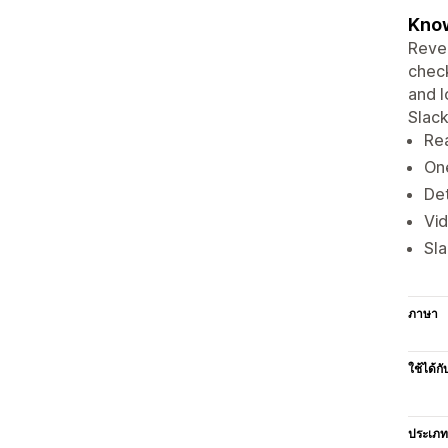
Know
Reven
check
and l
Slack
Rea
One
Det
Vid
Sla
ภาษา
ใช้ได้กั
ประเภท