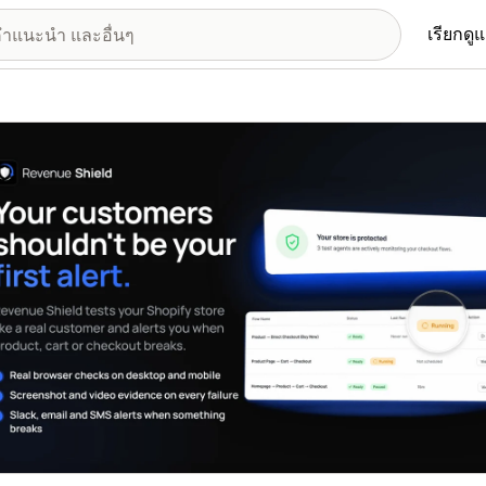
เรียกดู
อรีรูปภาพที่แสดง