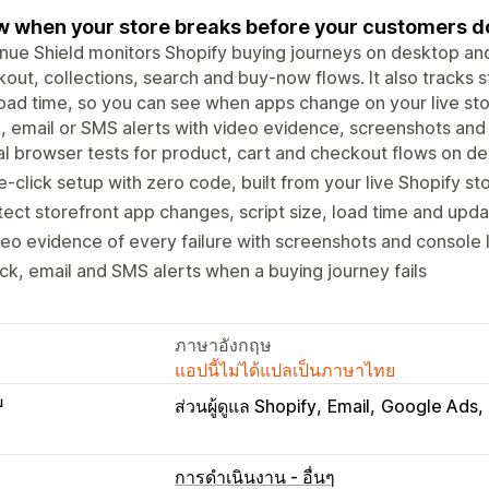
 when your store breaks before your customers d
ue Shield monitors Shopify buying journeys on desktop and 
out, collections, search and buy-now flows. It also tracks s
oad time, so you can see when apps change on your live st
, email or SMS alerts with video evidence, screenshots and
l browser tests for product, cart and checkout flows on d
-click setup with zero code, built from your live Shopify st
ect storefront app changes, script size, load time and upda
eo evidence of every failure with screenshots and console 
ck, email and SMS alerts when a buying journey fails
ภาษาอังกฤษ
แอปนี้ไม่ได้แปลเป็นภาษาไทย
บ
ส่วนผู้ดูแล Shopify
Email
Google Ads
การดำเนินงาน - อื่นๆ