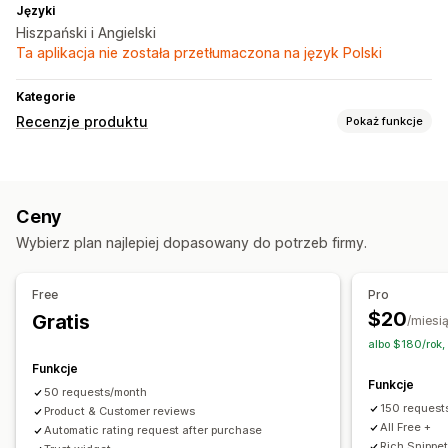
Języki
Hiszpański i Angielski
Ta aplikacja nie została przetłumaczona na język Polski
Kategorie
Recenzje produktu
Pokaż funkcje
Opcje wyświetlania
Recenzje ze zdjęciami
Liczba gwiazdek
Znaczki
Karuzele
Ceny
Karty lub paski boczne
Strona wszystkich recenzji
Wybierz plan najlepiej dopasowany do potrzeb firmy.
Pytania i odpowiedzi
Fragmenty rozszerzone
Sposoby zbierania recenzji
Free
Pro
Prośby przez e-mail
Kody QR
Polecenia
Import i eksport
$20
Gratis
/miesi
Migracja recenzji
Automatyzacje
albo $180/rok
Funkcje
Funkcje
50 requests/month
150 request
Product & Customer reviews
All Free +
Automatic rating request after purchase
Rich Snippe