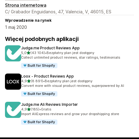
Strona internetowa
C/ Grabador Enguidanos, 47, Valencia, V, 46015, ES
Wprowadzenie na rynek
1 maj 2020
Więcej podobnych aplikacji
Judge.me Product Reviews App
na 5 gwiazdek
5,0
(43 104)
•
Bezpłatny plan jest dostępny
Łączna liczba recenzji: 43104
Collect unlimited product reviews, star ratings, testimonials
Built for Shopify
Loox ‑ Product Reviews App
na 5 gwiazdek
4,9
(8 891)
•
Bezpłatny plan jest dostępny
Łączna liczba recenzji: 8891
Convert more with visual product reviews, superpowered by AI
Built for Shopify
Judge.me Ali Reviews Importer
na 5 gwiazdek
4,9
(185)
•
Gratis
Łączna liczba recenzji: 185
Import AliExpress reviews and grow your dropshipping store
Built for Shopify