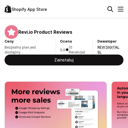
Shopify App Store
Revi.io Product Reviews
Ceny
Ocena
Deweloper
Bezpłatny plan jest
(0
REVI DIGITAL
0,0
dostępny
Recenzje)
SL
Zainstaluj