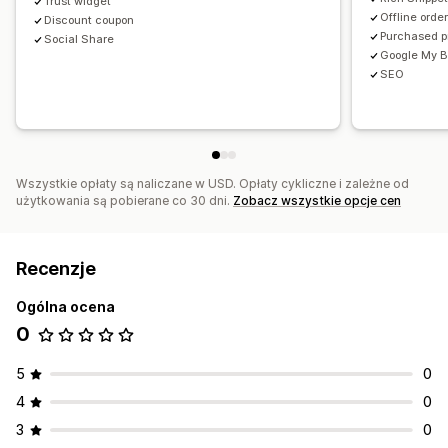
Trust widget
Offline orde
Discount coupon
Purchased pr
Social Share
Google My B
SEO
Wszystkie opłaty są naliczane w USD. Opłaty cykliczne i zależne od
użytkowania są pobierane co 30 dni.
Zobacz wszystkie opcje cen
Recenzje
Ogólna ocena
0
5
0
4
0
3
0