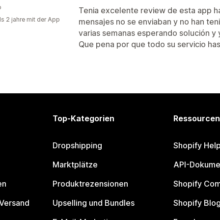
o
Tenia excelente review de esta app h
ls 2 jahre mit der App
mensajes no se enviaban y no han teni
varias semanas esperando solución y 
Que pena por que todo su servicio has
Top-Kategorien
Ressourcen
Dropshipping
Shopify Hel
Marktplätze
API-Dokume
en
Produktrezensionen
Shopify Co
 Versand
Upselling und Bundles
Shopify Blo