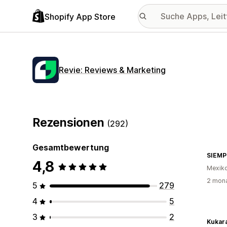
Shopify App Store
Revie: Reviews & Marketing
Rezensionen
(292)
Gesamtbewertung
SIEM
4,8
Mexik
2 mona
5
279
4
5
3
2
Kukar