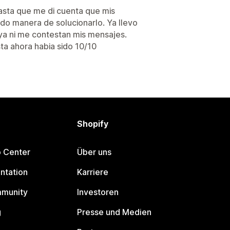
asta que me di cuenta que mis
do manera de solucionarlo. Ya llevo
ya ni me contestan mis mensajes.
ta ahora habia sido 10/10
Shopify
p Center
Über uns
ntation
Karriere
mmunity
Investoren
g
Presse und Medien