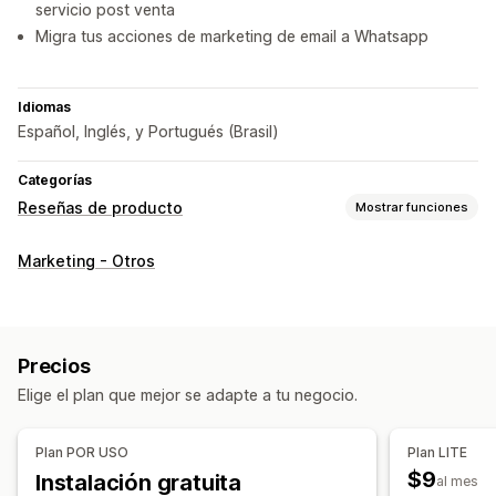
servicio post venta
Migra tus acciones de marketing de email a Whatsapp
Idiomas
Español, Inglés, y Portugués (Brasil)
Categorías
Reseñas de producto
Mostrar funciones
Opciones de muestra
Marketing - Otros
Testimonios
Reseñas con fotos
Reseñas con videos
Calificación por estrellas
Carruseles
Galerías multimedia
Diseño de cuadrícula
Página de todas las reseñas
Precios
Reseñas destacadas
Resúmenes de reseñas
Elige el plan que mejor se adapte a tu negocio.
Formas de recopilar reseñas
Notificaciones automáticas
Promociones
Plan POR USO
Plan LITE
Importar y exportar
Migración de reseñas
$9
Instalación gratuita
al mes