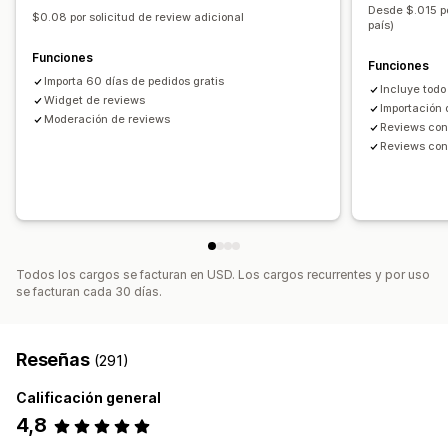
Automatizaciones
Desde $.015 po
$0.08 por solicitud de review adicional
país)
Funciones
Funciones
Importa 60 días de pedidos gratis
Incluye todo
Widget de reviews
Importación
Moderación de reviews
Reviews con
Reviews con
Todos los cargos se facturan en USD. Los cargos recurrentes y por uso
se facturan cada 30 días.
Reseñas
(291)
Calificación general
4,8