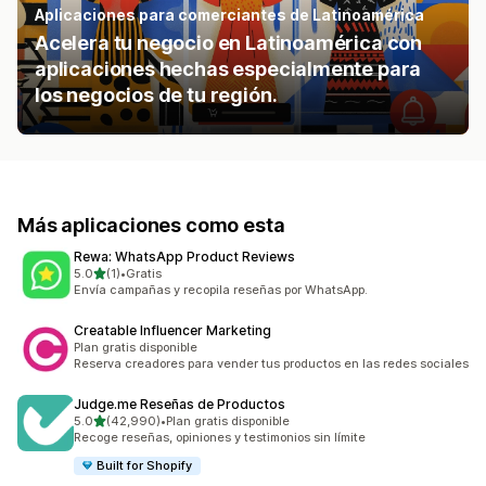
Aplicaciones para comerciantes de Latinoamérica
Acelera tu negocio en Latinoamérica con
aplicaciones hechas especialmente para
los negocios de tu región.
Más aplicaciones como esta
Rewa: WhatsApp Product Reviews
de 5 estrellas
5.0
(1)
•
Gratis
1 reseñas en total
Envía campañas y recopila reseñas por WhatsApp.
Creatable Influencer Marketing
Plan gratis disponible
Reserva creadores para vender tus productos en las redes sociales
Judge.me Reseñas de Productos
de 5 estrellas
5.0
(42,990)
•
Plan gratis disponible
42990 reseñas en total
Recoge reseñas, opiniones y testimonios sin límite
Built for Shopify