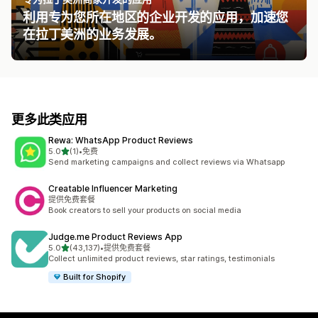
利用专为您所在地区的企业开发的应用，加速您
在拉丁美洲的业务发展。
更多此类应用
Rewa: WhatsApp Product Reviews
星（满分 5 星）
5.0
(1)
•
免费
总共 1 条评论
Send marketing campaigns and collect reviews via Whatsapp
Creatable Influencer Marketing
提供免费套餐
Book creators to sell your products on social media
Judge.me Product Reviews App
星（满分 5 星）
5.0
(43,137)
•
提供免费套餐
总共 43137 条评论
Collect unlimited product reviews, star ratings, testimonials
Built for Shopify