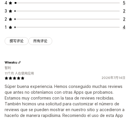
4
5
3
2
2
2
1
4
撰写评论
所有评论
Wiwaku
智利
11个月 人在使用应用
2026年7月14日
Súper buena experiencia. Hemos conseguido muchas reviews
que antes no obteníamos con otras Apps que probamos.
Estamos muy conformes con la tasa de reviews recibidas.
También hicimos una solicitud para customizar el número de
reviews que se pueden mostrar en nuestro sitio y accedieron a
hacerlo de manera rapidísima. Recomiendo el uso de esta App