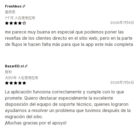
Freshbox
墨西哥
7个月 人在使用应用
2026年7月9日
me parece muy buena en especial que podemos poner las
reseñas de los clientes directo en el sitio web, pero en la parte
de flujos le hacen falta más para que la app este más completa
BazarED.cl
智利
大约1年 人在使用应用
2026年7月6日
La aplicación funciona correctamente y cumple con lo que
promete. Quiero destacar especialmente la excelente
disposición del equipo de soporte técnico, quienes lograron
ayudarnos a resolver un problema que tuvimos después de la
migración del sitio.
¡Muchas gracias por el apoyo!