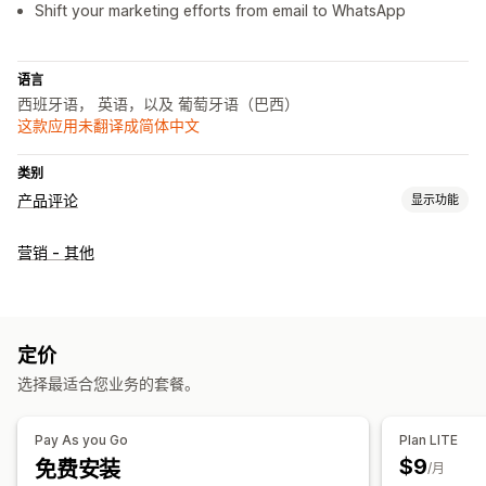
Shift your marketing efforts from email to WhatsApp
语言
西班牙语， 英语，以及 葡萄牙语（巴西）
这款应用未翻译成简体中文
类别
产品评论
显示功能
展示选项
营销 - 其他
客户推荐语
图片评论
视频评论
星级评分
轮播
媒体图库
网格布局
所有评论页面
评论亮点
评论摘要
收集评论的方式
定价
推送通知
促销
导入和导出
评论迁移
自动化
选择最适合您业务的套餐。
Pay As you Go
Plan LITE
$9
免费安装
/月