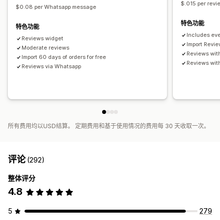
$.015 per revi
$0.08 per Whatsapp message
特色功能
特色功能
Includes eve
Reviews widget
Import Revi
Moderate reviews
Reviews wit
Import 60 days of orders for free
Reviews wit
Reviews via Whatsapp
所有费用均以USD结算。 定期费用和基于使用情况的费用每 30 天收取一次。
评论
(292)
整体评分
4.8
5
279