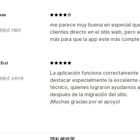
box
me parece muy buena en especial que
用程式 7個月
clientes directo en el sitio web, pero e
más para que la app este más comple
D.cl
La aplicación funciona correctamente
用程式 大約1年
destacar especialmente la excelente 
técnico, quienes lograron ayudarnos 
después de la migración del sitio.
¡Muchas gracias por el apoyo!
隱私權政策