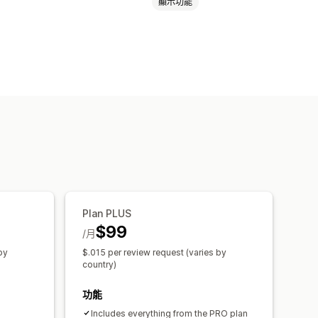
顯示功能
星級評等
輪播
多媒體檔案庫
評論摘要
自動化
Plan PLUS
$99
/月
by
$.015 per review request (varies by
country)
功能
Includes everything from the PRO plan