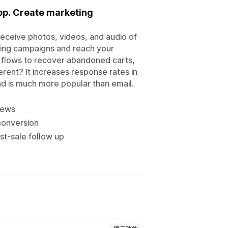
pp. Create marketing
eceive photos, videos, and audio of
ting campaigns and reach your
 flows to recover abandoned carts,
erent? It increases response rates in
d is much more popular than email.
iews
conversion
st-sale follow up