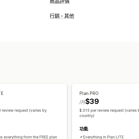
商品評價
顯示選項
行銷 - 其他
用戶推薦
附照片的評論
附影片的評論
網格版面配置
所有評論頁面
精選評論
評論收集方式
推播通知
促銷
匯入和匯出
評論移轉
TE
Plan PRO
$39
/月
r review request (varies by
$.015 per review request (varies 
country)
功能
es everything from the FREE plan
Everything in Plan LITE