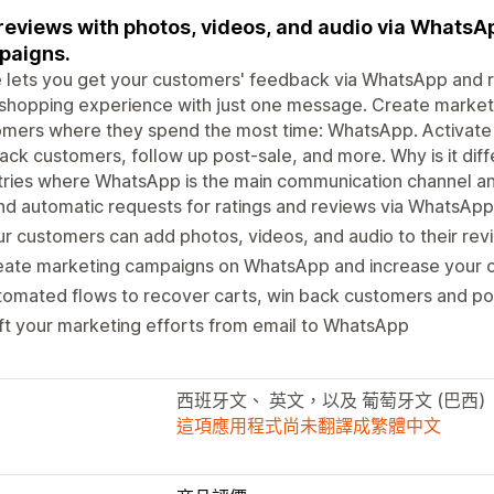
reviews with photos, videos, and audio via WhatsA
paigns.
 lets you get your customers' feedback via WhatsApp and r
 shopping experience with just one message. Create marke
omers where they spend the most time: WhatsApp. Activate
ack customers, follow up post-sale, and more. Why is it diff
ries where WhatsApp is the main communication channel an
d automatic requests for ratings and reviews via WhatsApp
r customers can add photos, videos, and audio to their rev
eate marketing campaigns on WhatsApp and increase your 
omated flows to recover carts, win back customers and po
ft your marketing efforts from email to WhatsApp
西班牙文、 英文，以及 葡萄牙文 (巴西)
這項應用程式尚未翻譯成繁體中文