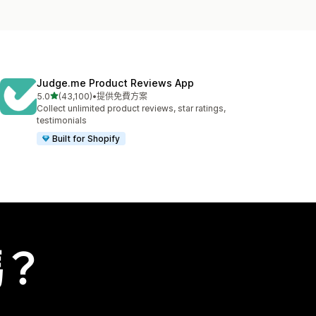
Judge.me Product Reviews App
滿分 5 顆星
5.0
(43,100)
•
提供免費方案
共有 43100 則評價
Collect unlimited product reviews, star ratings,
testimonials
Built for Shopify
嗎？