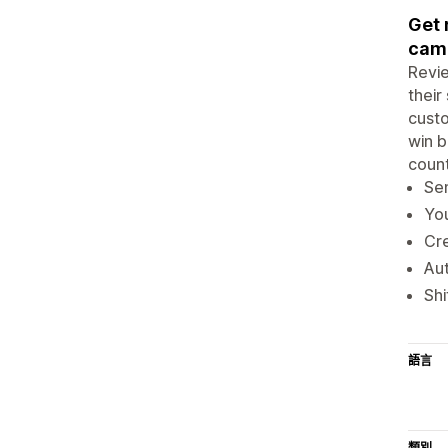
Get 
cam
Revie
their
cust
win b
count
Sen
You
Cr
Aut
Shi
語言
類別