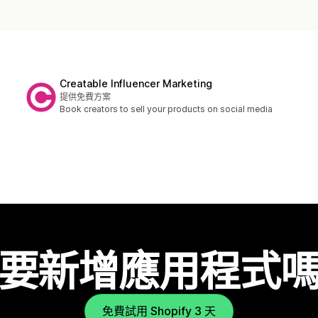
Creatable Influencer Marketing
提供免費方案
Book creators to sell your products on social media
要新增應用程式
免費試用 Shopify 3 天