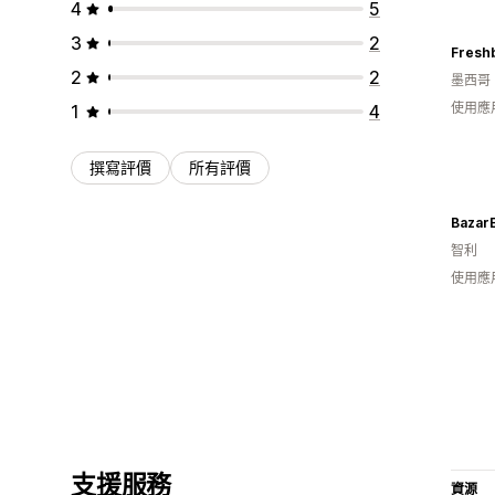
4
5
3
2
Fresh
2
2
墨西哥
使用應
1
4
撰寫評價
所有評價
BazarE
智利
使用應
支援服務
資源