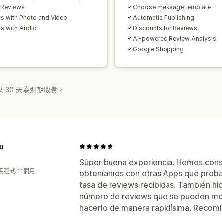
 Reviews
Choose message template
s with Photo and Video
Automatic Publishing
s with Audio
Discounts for Reviews
AI-powered Review Analysis
Google Shopping
 30 天為週期收費。
u
Súper buena experiencia. Hemos con
用程式 11個月
obteníamos con otras Apps que prob
tasa de reviews recibidas. También hic
número de reviews que se pueden most
hacerlo de manera rapidísima. Recomi