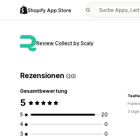
Shopify App Store
Review Collect by Scaly
Rezensionen
(20)
Gesamtbewertung
TeaHe
5
Frankr
3 tage
5
20
4
0
3
0