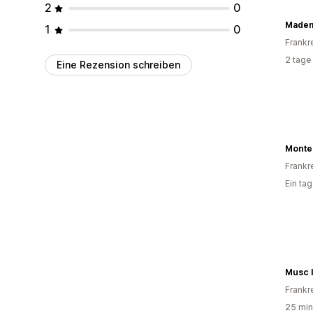
2
0
Mademo
1
0
Frankr
2 tage
Eine Rezension schreiben
Monte
Frankr
Ein ta
Musc 
Frankr
25 min