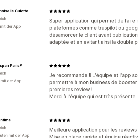
iselle Culotte
eich
Super application qui permet de faire
 mit der App
plateformes comme truspilot ou google
désamorcer le client avant publication, 
adaptée et en évitant ainsi la double
span Paris®
eich
Je recommande !! L'équipe et l'app son
g mit der App
permettre à mon business de booster sa
premieres review !
Merci à l'équipe qui est très présente
Intime
eich
Meilleure application pour les reviews
uten mit der App
Mise en place rapide et équipe réacti