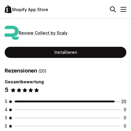
Shopify App Store
Review Collect by Scaly
Installieren
Rezensionen
(20)
Gesamtbewertung
5
5
20
4
0
3
0
2
0